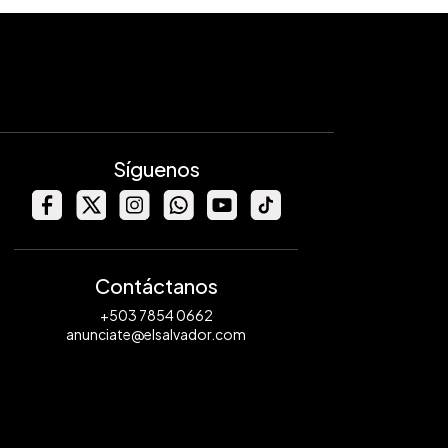
Síguenos
Contáctanos
+503 7854 0662
anunciate@elsalvador.com