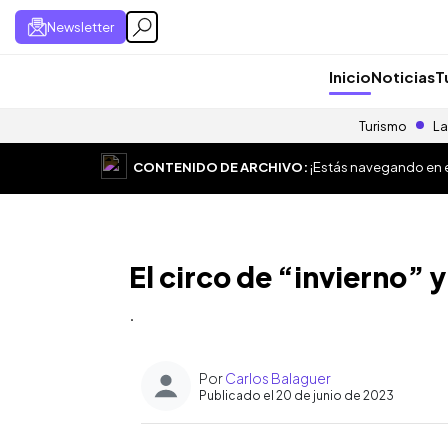
Newsletter
Inicio
Noticias
T
Turismo
La
CONTENIDO DE ARCHIVO:
¡Estás navegando en el
El circo de “invierno”
.
Por
Carlos Balaguer
Publicado el 20 de junio de 2023