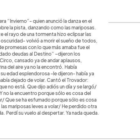
WhatsApp
Copiar link
a “Invierno”- quien anunció la danza en el
 sobre la pista, danzando como las mariposas.
te el rayo de una tormenta hizo eclipsar las
 oscuridad- volvió a morir el sueño de todos,
 de promesas con lo que más amaba fue el
ldado deudas al Destino” –dijeron los
 Circo, cansado ya de andar aplausos,
na del aire ya no la encontró. Había
su edad esplendorosa -le dijeron- había ya
había dejado de volar. Cantó el Trovador:
ue no está. Que dijo adiós un día y se largó/
/ Y no la encuentro porque sólo es cosa del
ar/ Que se ha esfumado porque sólo es cosa
 las mariposas leves a volar/ He perdido otra
a. Perdí su vuelo al despertar. Ya nada queda.