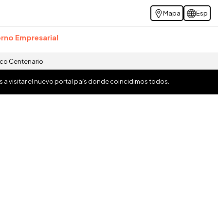
Mapa
Esp
rno Empresarial
ico Centenario
os a visitar el nuevo portal país donde coincidimos todos.