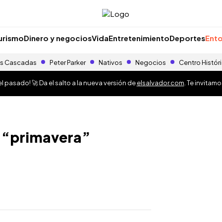
urismo
Dinero y negocios
Vida
Entretenimiento
Deportes
Ento
s Cascadas
Peter Parker
Nativos
Negocios
Centro Histór
 pasado! 🚀 Da el salto a la nueva versión de
elsalvador.com
. Te invitam
 y “primavera”