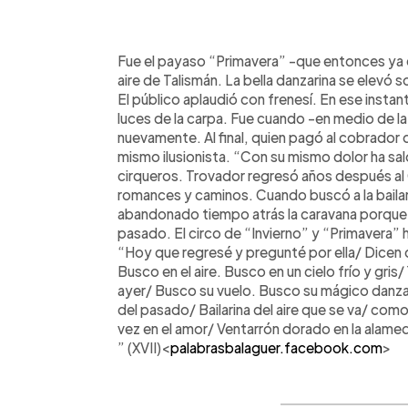
0:00
Facebook
Twitter
►
Escuchar artículo
Fue el payaso “Primavera” -que entonces ya er
aire de Talismán. La bella danzarina se elevó
El público aplaudió con frenesí. En ese instan
luces de la carpa. Fue cuando -en medio de la
nuevamente. Al final, quien pagó al cobrador
mismo ilusionista. “Con su mismo dolor ha sa
cirqueros. Trovador regresó años después al
romances y caminos. Cuando buscó a la bailari
abandonado tiempo atrás la caravana porque 
pasado. El circo de “Invierno” y “Primavera” 
“Hoy que regresé y pregunté por ella/ Dicen q
Busco en el aire. Busco en un cielo frío y gris
ayer/ Busco su vuelo. Busco su mágico danz
del pasado/ Bailarina del aire que se va/ como
vez en el amor/ Ventarrón dorado en la alamed
” (XVII)<
palabrasbalaguer.facebook.com
>