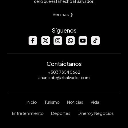
de lo que está hecho El Salvador.
Ver mas ❯
Síguenos
Contáctanos
+503 7854 0662
anunciate@elsalvador.com
Inicio
Turismo
Noticias
Vida
Entretenimiento
Deportes
Dinero y Negocios