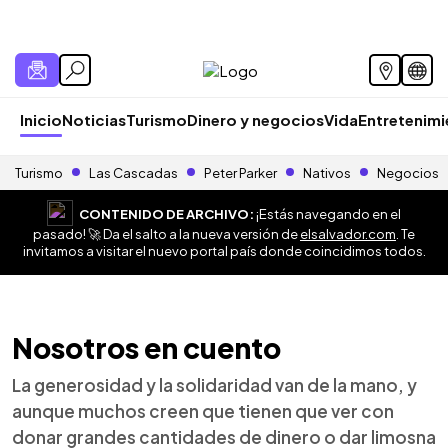
Inicio
Noticias
Turismo
Dinero y negocios
Vida
Entretenim
Turismo
Las Cascadas
Peter Parker
Nativos
Negocios
CONTENIDO DE ARCHIVO:
¡Estás navegando en el
pasado! 🚀 Da el salto a la nueva versión de
elsalvador.com
. Te
invitamos a visitar el nuevo portal país donde coincidimos todos.
Nosotros en cuento
La generosidad y la solidaridad van de la mano, y
aunque muchos creen que tienen que ver con
donar grandes cantidades de dinero o dar limosna