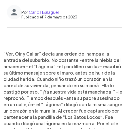
Por
Carlos Balaguer
Publicado el 17 de mayo de 2023
0:00
►
Escuchar artículo
“Ver, Oír y Callar” decía una orden del hampa a la
entrada del suburbio. No obstante -entre la niebla del
amanecer- el “Lágrima” -el pandillero sin luz- escribió
su último mensaje sobre el muro, antes de huir de la
ciudad herida. Cuando niño trazó un corazón en la
pared de su vivienda, pensando en su mamá. Ella lo
castigó por eso. “¡Ya nuestra vida está manchada!” -le
reprochó. Tiempo después -ante su padre asesinado
en un callejón- el “Lágrima” dibujó con la misma sangre
un corazón en la muralla. Al crecer fue capturado por
pertenecer a la pandilla de “Los Batos Locos”. Fue
cuando dibujó una lágrima en la mazmorra. Por ello le