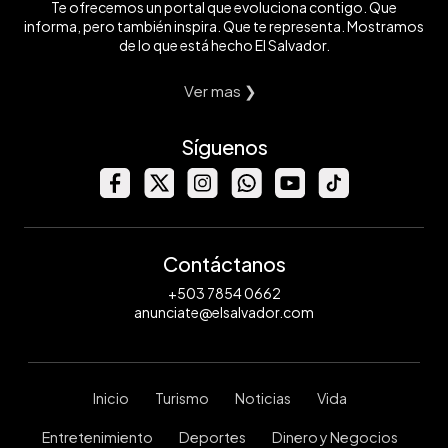
Te ofrecemos un portal que evoluciona contigo. Que
informa, pero también inspira. Que te representa. Mostramos
de lo que está hecho El Salvador.
Ver mas ❯
Síguenos
Contáctanos
+503 7854 0662
anunciate@elsalvador.com
Inicio
Turismo
Noticias
Vida
Entretenimiento
Deportes
Dinero y Negocios