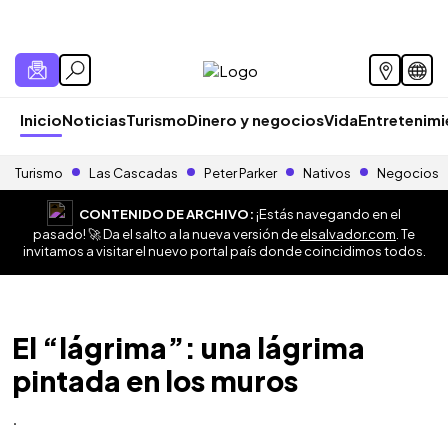
Inicio
Noticias
Turismo
Dinero y negocios
Vida
Entretenim
Turismo
Las Cascadas
Peter Parker
Nativos
Negocios
CONTENIDO DE ARCHIVO:
¡Estás navegando en el
pasado! 🚀 Da el salto a la nueva versión de
elsalvador.com
. Te
invitamos a visitar el nuevo portal país donde coincidimos todos.
El “lágrima”: una lágrima
pintada en los muros
.