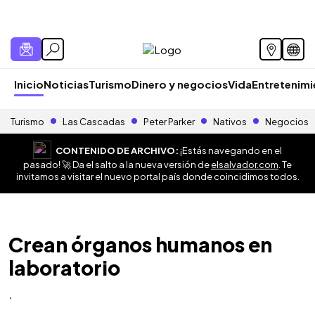
Inicio
Noticias
Turismo
Dinero y negocios
Vida
Entretenim
Turismo
Las Cascadas
Peter Parker
Nativos
Negocios
CONTENIDO DE ARCHIVO:
¡Estás navegando en el
pasado! 🚀 Da el salto a la nueva versión de
elsalvador.com
. Te
invitamos a visitar el nuevo portal país donde coincidimos todos.
Crean órganos humanos en
laboratorio
.