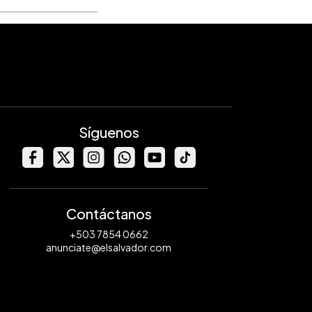
Síguenos
Contáctanos
+503 7854 0662
anunciate@elsalvador.com