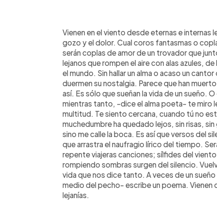
0:00
Facebook
Twitter
►
Escuchar artículo
Vienen en el viento desde eternas e internas lej
gozo y el dolor. Cual coros fantasmas o copla
serán coplas de amor de un trovador que junto
lejanos que rompen el aire con alas azules, de 
el mundo. Sin hallar un alma o acaso un cantor
duermen su nostalgia. Parece que han muerto d
así. Es sólo que sueñan la vida de un sueño. O
mientras tanto, -dice el alma poeta- te miro le
multitud. Te siento cercana, cuando tú no est
muchedumbre ha quedado lejos, sin risas, sin
sino me calle la boca. Es así que versos del s
que arrastra el naufragio lírico del tiempo. Ser
repente viajeras canciones; sílfides del vient
rompiendo sombras surgen del silencio. Vuelv
vida que nos dice tanto. A veces de un sueño 
medio del pecho- escribe un poema. Vienen 
lejanías.