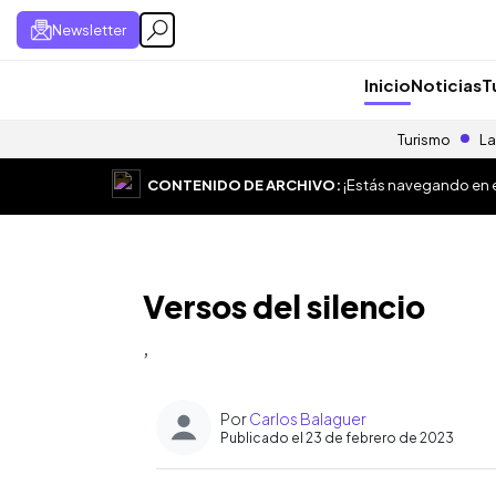
Newsletter
Inicio
Noticias
T
Turismo
La
CONTENIDO DE ARCHIVO:
¡Estás navegando en el
Versos del silencio
,
Por
Carlos Balaguer
Publicado el 23 de febrero de 2023