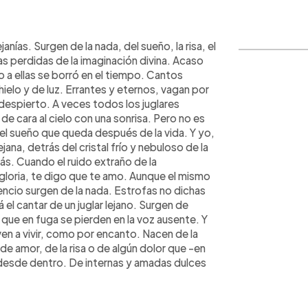
WhatsApp
Copiar link
anías. Surgen de la nada, del sueño, la risa, el
s perdidas de la imaginación divina. Acaso
 a ellas se borró en el tiempo. Cantos
hielo y de luz. Errantes y eternos, vagan por
 despierto. A veces todos los juglares
e cara al cielo con una sonrisa. Pero no es
 el sueño que queda después de la vida. Y yo,
jana, detrás del cristal frío y nebuloso de la
ás. Cuando el ruido extraño de la
 gloria, te digo que te amo. Aunque el mismo
ilencio surgen de la nada. Estrofas no dichas
á el cantar de un juglar lejano. Surgen de
o que en fuga se pierden en la voz ausente. Y
en a vivir, como por encanto. Nacen de la
de amor, de la risa o de algún dolor que -en
desde dentro. De internas y amadas dulces