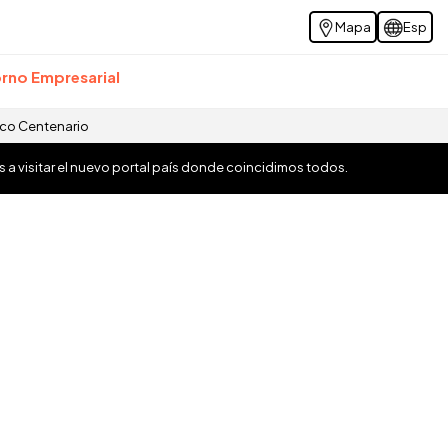
Mapa
Esp
rno Empresarial
ico Centenario
os a visitar el nuevo portal país donde coincidimos todos.