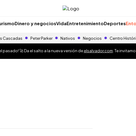
urismo
Dinero y negocios
Vida
Entretenimiento
Deportes
Ento
s Cascadas
Peter Parker
Nativos
Negocios
Centro Histór
 pasado! 🚀 Da el salto a la nueva versión de
elsalvador.com
. Te invitam