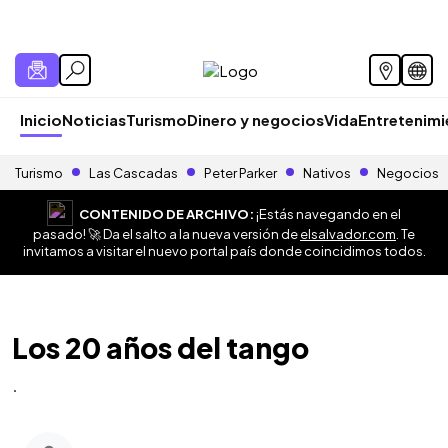
Inicio
Noticias
Turismo
Dinero y negocios
Vida
Entretenim
Turismo
Las Cascadas
Peter Parker
Nativos
Negocios
CONTENIDO DE ARCHIVO:
¡Estás navegando en el
pasado! 🚀 Da el salto a la nueva versión de
elsalvador.com
. Te
invitamos a visitar el nuevo portal país donde coincidimos todos.
Los 20 años del tango
.