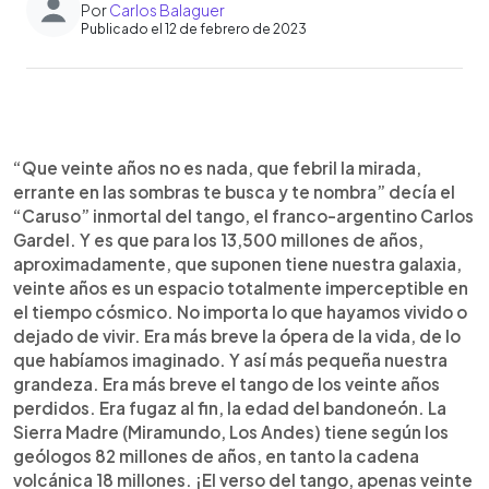
Por
Carlos Balaguer
Publicado el 12 de febrero de 2023
0:00
►
Escuchar artículo
“Que veinte años no es nada, que febril la mirada,
errante en las sombras te busca y te nombra” decía el
“Caruso” inmortal del tango, el franco-argentino Carlos
Gardel. Y es que para los 13,500 millones de años,
aproximadamente, que suponen tiene nuestra galaxia,
veinte años es un espacio totalmente imperceptible en
el tiempo cósmico. No importa lo que hayamos vivido o
dejado de vivir. Era más breve la ópera de la vida, de lo
que habíamos imaginado. Y así más pequeña nuestra
grandeza. Era más breve el tango de los veinte años
perdidos. Era fugaz al fin, la edad del bandoneón. La
Sierra Madre (Miramundo, Los Andes) tiene según los
geólogos 82 millones de años, en tanto la cadena
volcánica 18 millones. ¡El verso del tango, apenas veinte