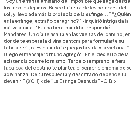
“Soy un errante emisario del imposible que llega desde
los montes lejanos. Busco la tierra de los hombres del
sol, y llevo además la profecía de la esfinge...” “¿Quién
es la esfinge, extraño peregrino?” -inquirió intrigada la
nativa ariana. “Es una fiera inaudita -respondió
Mandares. Un día te asalta en las vueltas del camino, en
donde te espera la divina cantora para formularte su
fatal acertijo. Es cuando te juegas la vida y la victoria.”
Luego el mensajero rhuno agregó: “En el desierto de la
existencia ocurre lo mismo. Tarde o temprano la fiera
fabulosa del destino te plantea el sombrío enigma de su
adivinanza. De tu respuesta y descifrado depende tu
devenir.” (XCIII) <de “La Esfinge Desnuda” -C.B.>