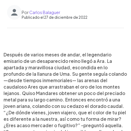
Por
Carlos Balaguer
Publicado el 27 de diciembre de 2022
0:00
►
Escuchar artículo
Después de varios meses de andar, el legendario
emisario de un desaparecido reino llegó a Ara. La
apartada y maravillosa ciudad, escondida en lo
profundo de la llanura de Uma. Su gente seguía colando
—desde tiempos inmemoriales— las arenas del
caudaloso Ares que arrastraban el oro de los montes
lejanos. Quiso Mandares obtener un poco del preciado
metal para su largo camino. Entonces encontró a una
joven ariana, colando con su cedazo el dorado caudal.
“¿De dónde vienes, joven viajero, que el color de tu piel
es diferente a la nuestra, así como tu forma de mirar?
¿Eres acaso mercader o fugitivo?” -preguntó aquella.