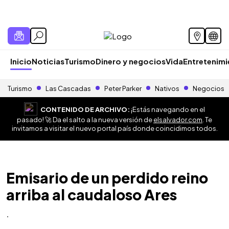
Inicio
Noticias
Turismo
Dinero y negocios
Vida
Entretenim
Turismo
Las Cascadas
Peter Parker
Nativos
Negocios
CONTENIDO DE ARCHIVO:
¡Estás navegando en el
pasado! 🚀 Da el salto a la nueva versión de
elsalvador.com
. Te
invitamos a visitar el nuevo portal país donde coincidimos todos.
Emisario de un perdido reino
arriba al caudaloso Ares
.