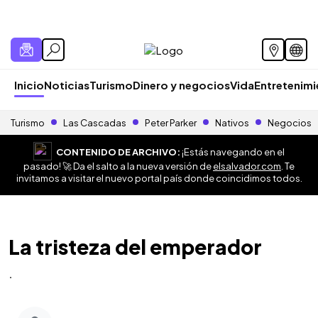
Inicio
Noticias
Turismo
Dinero y negocios
Vida
Entretenim
Turismo
Las Cascadas
Peter Parker
Nativos
Negocios
CONTENIDO DE ARCHIVO:
¡Estás navegando en el
pasado! 🚀 Da el salto a la nueva versión de
elsalvador.com
. Te
invitamos a visitar el nuevo portal país donde coincidimos todos.
La tristeza del emperador
.