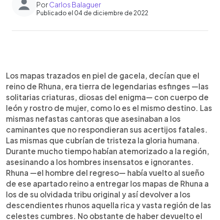
Por
Carlos Balaguer
Publicado el 04 de diciembre de 2022
0:00
►
Escuchar artículo
Los mapas trazados en piel de gacela, decían que el
reino de Rhuna, era tierra de legendarias esfinges —las
solitarias criaturas, diosas del enigma— con cuerpo de
león y rostro de mujer, como lo es el mismo destino. Las
mismas nefastas cantoras que asesinaban a los
caminantes que no respondieran sus acertijos fatales.
Las mismas que cubrían de tristeza la gloria humana.
Durante mucho tiempo habían atemorizado a la región,
asesinando a los hombres insensatos e ignorantes.
Rhuna —el hombre del regreso— había vuelto al sueño
de ese apartado reino a entregar los mapas de Rhuna a
los de su olvidada tribu original y así devolver a los
descendientes rhunos aquella rica y vasta región de las
celestes cumbres. No obstante de haber devuelto el