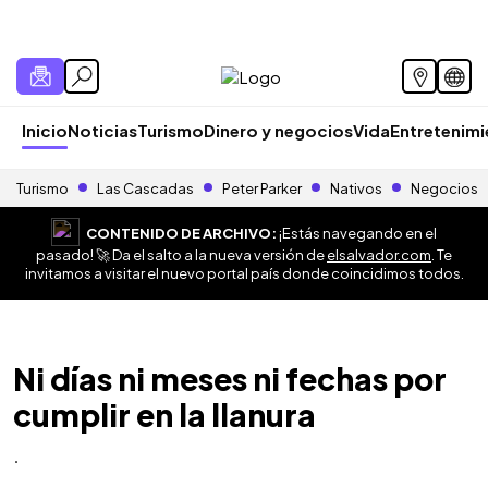
Inicio
Noticias
Turismo
Dinero y negocios
Vida
Entretenim
Turismo
Las Cascadas
Peter Parker
Nativos
Negocios
CONTENIDO DE ARCHIVO:
¡Estás navegando en el
pasado! 🚀 Da el salto a la nueva versión de
elsalvador.com
. Te
invitamos a visitar el nuevo portal país donde coincidimos todos.
Ni días ni meses ni fechas por
cumplir en la llanura
.