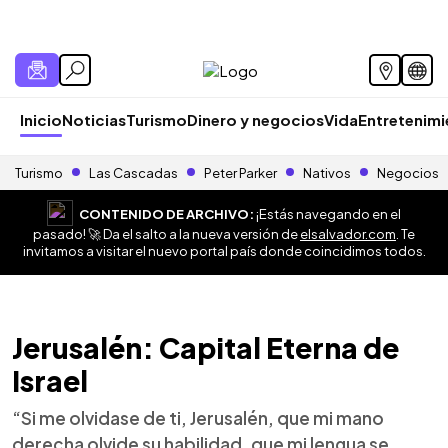
Inicio
Noticias
Turismo
Dinero y negocios
Vida
Entretenim
Turismo
Las Cascadas
Peter Parker
Nativos
Negocios
CONTENIDO DE ARCHIVO:
¡Estás navegando en el
pasado! 🚀 Da el salto a la nueva versión de
elsalvador.com
. Te
invitamos a visitar el nuevo portal país donde coincidimos todos.
Jerusalén: Capital Eterna de
Israel
“Si me olvidase de ti, Jerusalén, que mi mano
derecha olvide su habilidad, que mi lengua se