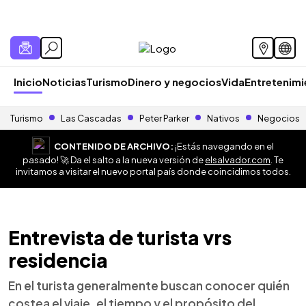
Inicio
Noticias
Turismo
Dinero y negocios
Vida
Entretenim
Turismo
Las Cascadas
Peter Parker
Nativos
Negocios
CONTENIDO DE ARCHIVO:
¡Estás navegando en el
pasado! 🚀 Da el salto a la nueva versión de
elsalvador.com
. Te
invitamos a visitar el nuevo portal país donde coincidimos todos.
Entrevista de turista vrs
residencia
En el turista generalmente buscan conocer quién
costea el viaje, el tiempo y el propósito del