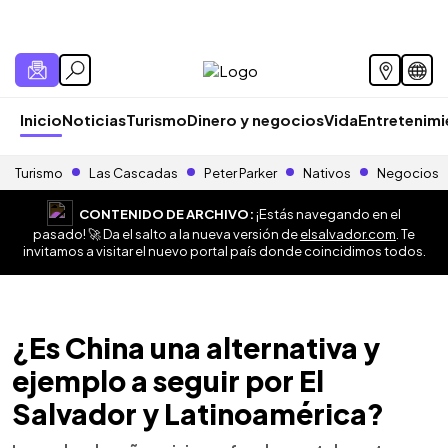
Inicio
Noticias
Turismo
Dinero y negocios
Vida
Entretenim
Turismo
Las Cascadas
Peter Parker
Nativos
Negocios
CONTENIDO DE ARCHIVO:
¡Estás navegando en el
pasado! 🚀 Da el salto a la nueva versión de
elsalvador.com
. Te
invitamos a visitar el nuevo portal país donde coincidimos todos.
¿Es China una alternativa y
ejemplo a seguir por El
Salvador y Latinoamérica?