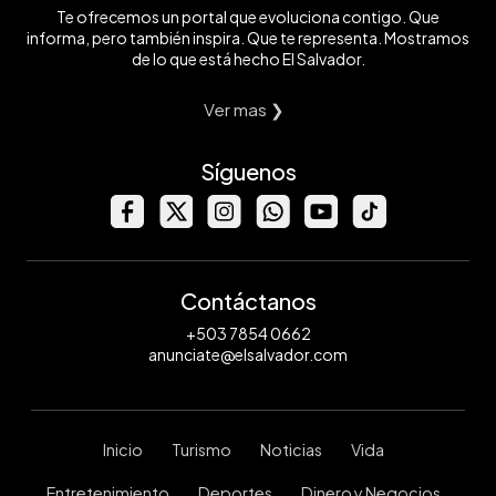
Te ofrecemos un portal que evoluciona contigo. Que
informa, pero también inspira. Que te representa. Mostramos
de lo que está hecho El Salvador.
Ver mas ❯
Síguenos
Contáctanos
+503 7854 0662
anunciate@elsalvador.com
Inicio
Turismo
Noticias
Vida
Entretenimiento
Deportes
Dinero y Negocios