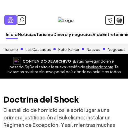
Inicio
Noticias
Turismo
Dinero y negocios
Vida
Entretenim
Turismo
Las Cascadas
Peter Parker
Nativos
Negocios
CONTENIDO DE ARCHIVO:
¡Estás navegando en el
pasado! 🚀 Da el salto a la nueva versión de
elsalvador.com
. Te
invitamos a visitar el nuevo portal país donde coincidimos todos.
Doctrina del Shock
El estallido de homicidios le abrió lugar a una
primera justificación al Bukelismo: instalar un
Régimen de Excepción. Y así, mientras muchas