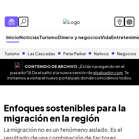
Inicio
Noticias
Turismo
Dinero y negocios
Vida
Entretenim
Turismo
Las Cascadas
Peter Parker
Nativos
Negocios
CONTENIDO DE ARCHIVO:
¡Estás navegando en el
pasado! 🚀 Da el salto a la nueva versión de
elsalvador.com
. Te
invitamos a visitar el nuevo portal país donde coincidimos todos.
Enfoques sostenibles para la
migración en la región
La migración no es un fenómeno aislado. Es el
resultado de una combinación de factores