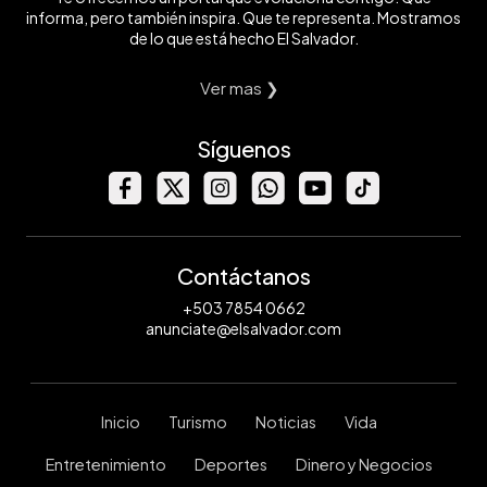
informa, pero también inspira. Que te representa. Mostramos
de lo que está hecho El Salvador.
Ver mas ❯
Síguenos
Contáctanos
+503 7854 0662
anunciate@elsalvador.com
Inicio
Turismo
Noticias
Vida
Entretenimiento
Deportes
Dinero y Negocios