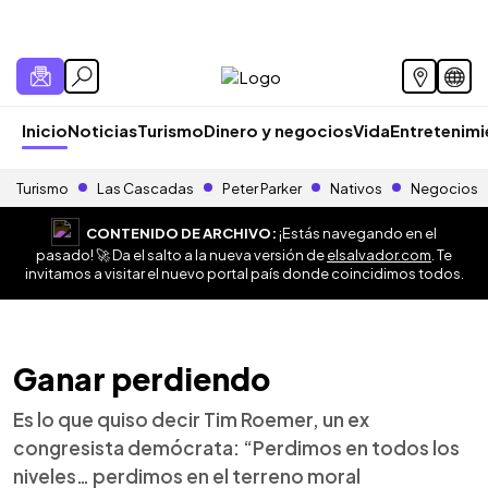
Inicio
Noticias
Turismo
Dinero y negocios
Vida
Entretenim
Turismo
Las Cascadas
Peter Parker
Nativos
Negocios
CONTENIDO DE ARCHIVO:
¡Estás navegando en el
pasado! 🚀 Da el salto a la nueva versión de
elsalvador.com
. Te
invitamos a visitar el nuevo portal país donde coincidimos todos.
Ganar perdiendo
Es lo que quiso decir Tim Roemer, un ex
congresista demócrata: “Perdimos en todos los
niveles… perdimos en el terreno moral