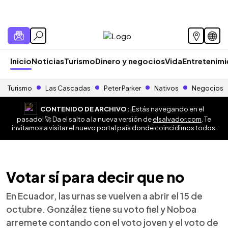
Inicio
Noticias
Turismo
Dinero y negocios
Vida
Entretenim
Turismo
Las Cascadas
Peter Parker
Nativos
Negocios
CONTENIDO DE ARCHIVO:
¡Estás navegando en el
pasado! 🚀 Da el salto a la nueva versión de
elsalvador.com
. Te
invitamos a visitar el nuevo portal país donde coincidimos todos.
Votar sí para decir que no
En Ecuador, las urnas se vuelven a abrir el 15 de
octubre. González tiene su voto fiel y Noboa
arremete contando con el voto joven y el voto de