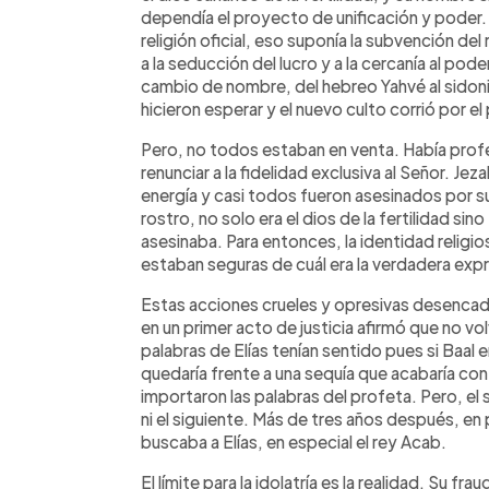
dependía el proyecto de unificación y poder. 
religión oficial, eso suponía la subvención de
a la seducción del lucro y a la cercanía al pod
cambio de nombre, del hebreo Yahvé al sidonio
hicieron esperar y el nuevo culto corrió por el 
Pero, no todos estaban en venta. Había profe
renunciar a la fidelidad exclusiva al Señor. Je
energía y casi todos fueron asesinados por s
rostro, no solo era el dios de la fertilidad si
asesinaba. Para entonces, la identidad religio
estaban seguras de cuál era la verdadera exp
Estas acciones crueles y opresivas desencaden
en un primer acto de justicia afirmó que no volv
palabras de Elías tenían sentido pues si Baal e
quedaría frente a una sequía que acabaría con 
importaron las palabras del profeta. Pero, el s
ni el siguiente. Más de tres años después, e
buscaba a Elías, en especial el rey Acab.
El límite para la idolatría es la realidad. Su 