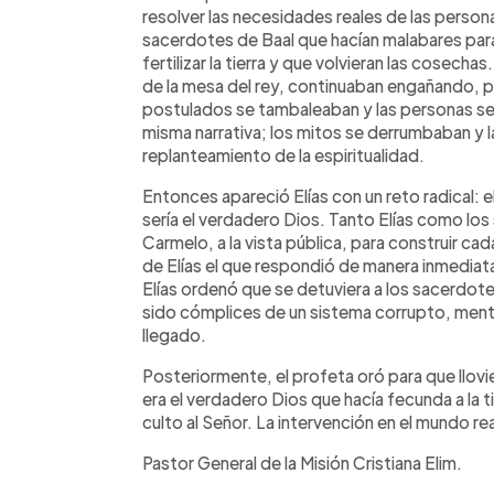
resolver las necesidades reales de las person
sacerdotes de Baal que hacían malabares para 
fertilizar la tierra y que volvieran las cosech
de la mesa del rey, continuaban engañando, p
postulados se tambaleaban y las personas se vo
misma narrativa; los mitos se derrumbaban y l
replanteamiento de la espiritualidad.
Entonces apareció Elías con un reto radical: 
sería el verdadero Dios. Tanto Elías como lo
Carmelo, a la vista pública, para construir cada 
de Elías el que respondió de manera inmedia
Elías ordenó que se detuviera a los sacerdote
sido cómplices de un sistema corrupto, mentir
llegado.
Posteriormente, el profeta oró para que llov
era el verdadero Dios que hacía fecunda a la tie
culto al Señor. La intervención en el mundo rea
Pastor General de la Misión Cristiana Elim.