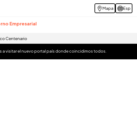
Mapa
Esp
rno Empresarial
ico Centenario
os a visitar el nuevo portal país donde coincidimos todos.