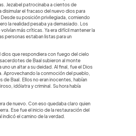
as. Jezabel patrocinaba a cientos de
disimular el fracaso del nuevo dios para
as. Desde su posición privilegiada, comiendo
ero la realidad pesaba ya demasiado. Los
lvían más críticas. Ya era difícil mantener la
as personas estaban listas para un
el dios que respondiera con fuego del cielo
s sacerdotes de Baal subieron al monte
uno un altar a su deidad. Al final, fue el Dios
ta. Aprovechando la conmoción del pueblo,
s de Baal. Ellos no eran inocentes, habían
oso, idólatra y criminal. Su hora había
iera de nuevo. Con eso quedaba claro quien
rra. Ese fue el inicio de la restauración del
l indicó el camino de la verdad.