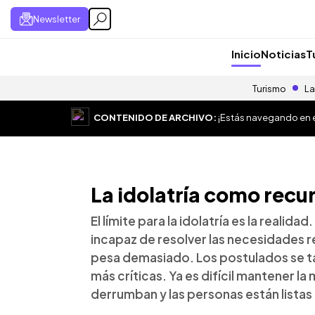
Newsletter
Inicio
Noticias
T
Turismo
La
CONTENIDO DE ARCHIVO:
¡Estás navegando en el
La idolatría como recu
El límite para la idolatría es la reali
incapaz de resolver las necesidades re
pesa demasiado. Los postulados se ta
más críticas. Ya es difícil mantener la
derrumban y las personas están listas