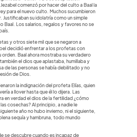
Jezabel comenzó por hacer del culto a Baal la
l rey para el nuevo culto. Muchos sucumbieron
er. Justificaban su idolatría como un simple
 Baal. Los salarios, regalos y favores no se
país.
tas y otros siete mil que se negaron a
zabel decidió enfrentar a los profetas con
u orden. Baal ahora mostraba su verdadero
no también el dios que aplastaba, humillaba y
sa de las personas se había debilitado y no
resión de Dios.
aron la indignación del profeta Elías, quien
ería a llover hasta que él lo dijera. Las
ra en verdad el dios de la fertilidad ¿cómo
las cosechas? Al principio, a nadie le
iguiente año no hubo invierno, ni el siguiente,
n plena sequía y hambruna, todo mundo
fraude se descubre cuando es incapaz de