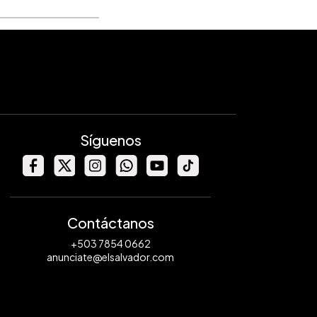
Síguenos
Contáctanos
+503 7854 0662
anunciate@elsalvador.com