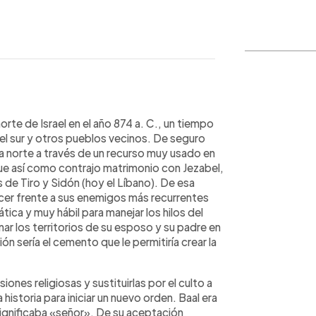
WhatsApp
Copiar link
rte de Israel en el año 874 a. C., un tiempo
del sur y otros pueblos vecinos. De seguro
ra norte a través de un recurso muy usado en
 Fue así como contrajo matrimonio con Jezabel,
as de Tiro y Sidón (hoy el Líbano). De esa
cer frente a sus enemigos más recurrentes
tica y muy hábil para manejar los hilos del
nar los territorios de su esposo y su padre en
ión sería el cemento que le permitiría crear la
iones religiosas y sustituirlas por el culto a
 historia para iniciar un nuevo orden. Baal era
 significaba «señor». De su aceptación