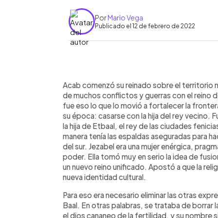
Por
Mario Vega
Publicado el 12 de febrero de 2022
0:00
Facebook
Twitter
►
Escuchar artículo
Acab comenzó su reinado sobre el territorio no
de muchos conflictos y guerras con el reino 
fue eso lo que lo movió a fortalecer la fronte
su época: casarse con la hija del rey vecino.
la hija de Etbaal, el rey de las ciudades fenici
manera tenía las espaldas aseguradas para ha
del sur. Jezabel era una mujer enérgica, pragmá
poder. Ella tomó muy en serio la idea de fusio
un nuevo reino unificado. Apostó a que la relig
nueva identidad cultural.
Para eso era necesario eliminar las otras expres
Baal. En otras palabras, se trataba de borrar la
el dios cananeo de la fertilidad, y su nombre