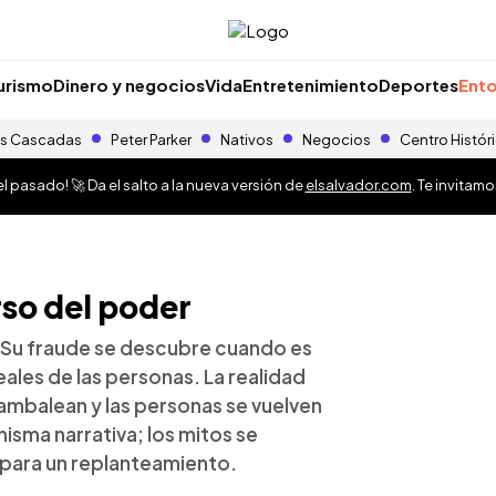
urismo
Dinero y negocios
Vida
Entretenimiento
Deportes
Ento
s Cascadas
Peter Parker
Nativos
Negocios
Centro Histór
 pasado! 🚀 Da el salto a la nueva versión de
elsalvador.com
. Te invitam
rso del poder
dad. Su fraude se descubre cuando es
ales de las personas. La realidad
mbalean y las personas se vuelven
 misma narrativa; los mitos se
 para un replanteamiento.