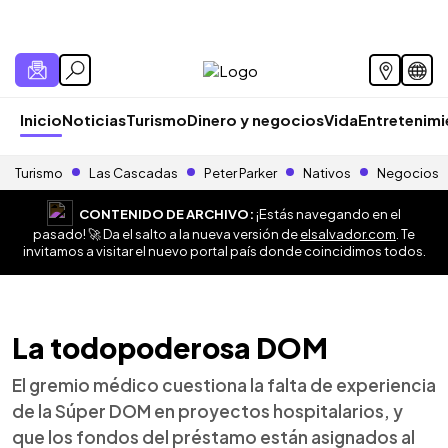
Inicio
Noticias
Turismo
Dinero y negocios
Vida
Entretenim
Turismo
Las Cascadas
Peter Parker
Nativos
Negocios
CONTENIDO DE ARCHIVO:
¡Estás navegando en el
pasado! 🚀 Da el salto a la nueva versión de
elsalvador.com
. Te
invitamos a visitar el nuevo portal país donde coincidimos todos.
La todopoderosa DOM
El gremio médico cuestiona la falta de experiencia
de la Súper DOM en proyectos hospitalarios, y
que los fondos del préstamo están asignados al