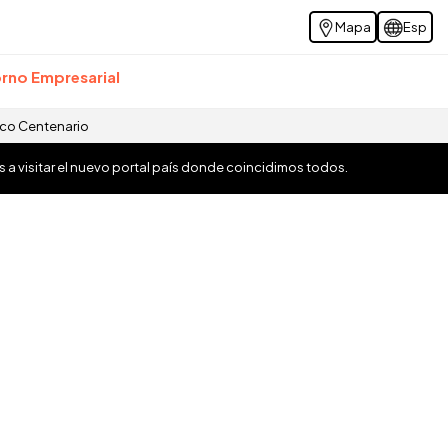
Mapa
Esp
rno Empresarial
ico Centenario
os a visitar el nuevo portal país donde coincidimos todos.