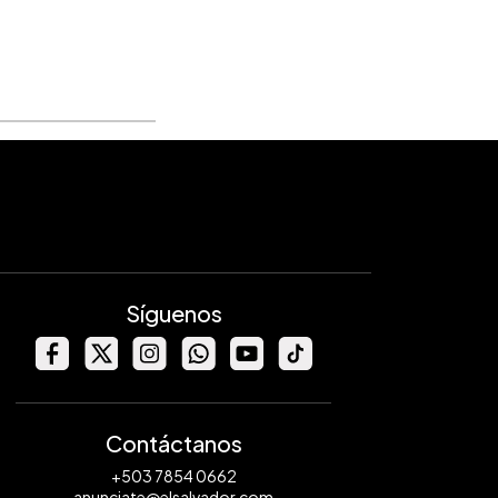
Síguenos
Contáctanos
+503 7854 0662
anunciate@elsalvador.com