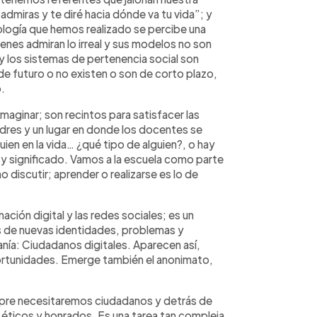
dmiras y te diré hacia dónde va tu vida”; y
pología que hemos realizado se percibe una
venes admiran lo irreal y sus modelos no son
y los sistemas de pertenencia social son
de futuro o no existen o son de corto plazo,
o.
maginar; son recintos para satisfacer las
res y un lugar en donde los docentes se
uien en la vida… ¿qué tipo de alguien?, o hay
a y significado. Vamos a la escuela como parte
o discutir; aprender o realizarse es lo de
mación digital y las redes sociales; es un
s de nuevas identidades, problemas y
anía: Ciudadanos digitales. Aparecen así,
ortunidades. Emerge también el anonimato,
pre necesitaremos ciudadanos y detrás de
 éticos y honrados. Es una tarea tan compleja