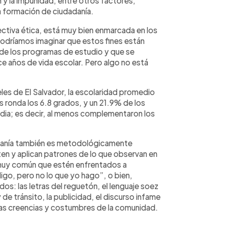
 y la impunidad; entre otros factores,
a formación de ciudadanía.
ctiva ética, está muy bien enmarcada en los
; podríamos imaginar que estos fines están
s de los programas de estudio y que se
e años de vida escolar. Pero algo no está
es de El Salvador, la escolaridad promedio
os ronda los 6.8 grados, y un 21.9% de los
ia; es decir, al menos complementaron los
adanía también es metodológicamente
iten y aplican patrones de lo que observan en
 muy común que estén enfrentados a
igo, pero no lo que yo hago”, o bien,
s: las letras del reguetón, el lenguaje soez
y de tránsito, la publicidad, el discurso infame
o las creencias y costumbres de la comunidad.