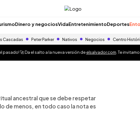
urismo
Dinero y negocios
Vida
Entretenimiento
Deportes
Ento
s Cascadas
Peter Parker
Nativos
Negocios
Centro Histór
 pasado! 🚀 Da el salto a la nueva versión de
elsalvador.com
. Te invitam
itual ancestral que se debe respetar
s lo de menos, en todo caso la nota es