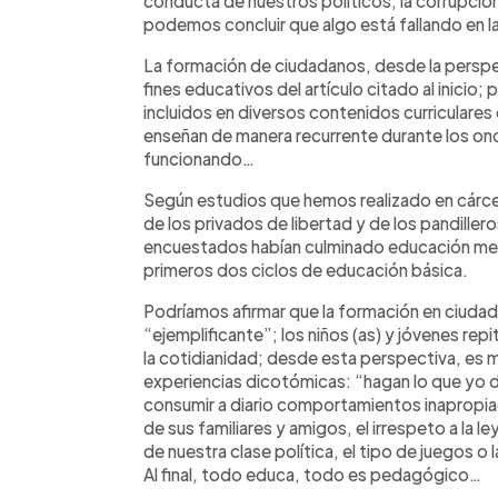
conducta de nuestros políticos; la corrupción
podemos concluir que algo está fallando en l
La formación de ciudadanos, desde la perspe
fines educativos del artículo citado al inicio
incluidos en diversos contenidos curriculare
enseñan de manera recurrente durante los onc
funcionando…
Según estudios que hemos realizado en cárcel
de los privados de libertad y de los pandiller
encuestados habían culminado educación med
primeros dos ciclos de educación básica.
Podríamos afirmar que la formación en ciud
“ejemplificante”; los niños (as) y jóvenes rep
la cotidianidad; desde esta perspectiva, es
experiencias dicotómicas: “hagan lo que yo d
consumir a diario comportamientos inapropiado
de sus familiares y amigos, el irrespeto a la le
de nuestra clase política, el tipo de juegos 
Al final, todo educa, todo es pedagógico…