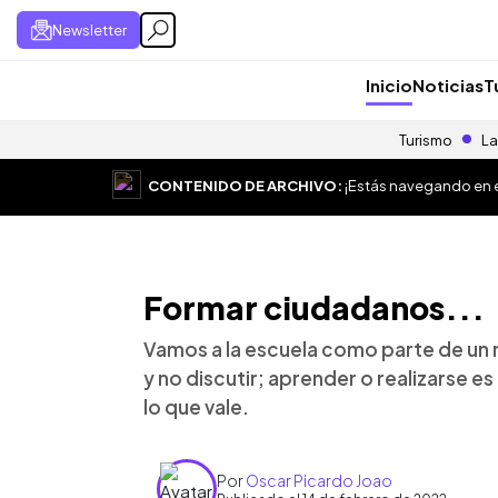
Newsletter
Inicio
Noticias
T
Turismo
La
CONTENIDO DE ARCHIVO:
¡Estás navegando en el
Formar ciudadanos...
Vamos a la escuela como parte de un r
y no discutir; aprender o realizarse e
lo que vale.
Por
Oscar Picardo Joao