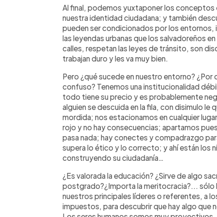
Al final, podemos yuxtaponer los conceptos d
nuestra identidad ciudadana; y también des
pueden ser condicionados por los entornos, in
las leyendas urbanas que los salvadoreños en 
calles, respetan las leyes de tránsito, son di
trabajan duro y les va muy bien.
Pero ¿qué sucede en nuestro entorno? ¿Por 
confuso? Tenemos una institucionalidad débil
todo tiene su precio y es probablemente negoc
alguien se descuida en la fila, con disimulo le
mordida; nos estacionamos en cualquier luga
rojo y no hay consecuencias; apartamos puest
pasa nada; hay conectes y compadrazgo para 
supera lo ético y lo correcto; y ahí están lo
construyendo su ciudadanía…
¿Es valorada la educación? ¿Sirve de algo sac
postgrado?¿Importa la meritocracia?... sólo b
nuestros principales líderes o referentes, a 
impuestos, para descubrir que hay algo que n
Los seres humanos somos muy proyectivos, t