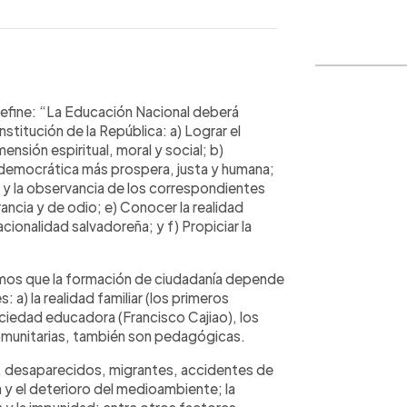
WhatsApp
Copiar link
 define: “La Educación Nacional deberá
nstitución de la República: a) Lograr el
mensión espiritual, moral y social; b)
 democrática más prospera, justa y humana;
s y la observancia de los correspondientes
ancia y de odio; e) Conocer la realidad
acionalidad salvadoreña; y f) Propiciar la
bemos que la formación de ciudadanía depende
a) la realidad familiar (los primeros
ociedad educadora (Francisco Cajiao), los
 comunitarias, también son pedagógicas.
, desaparecidos, migrantes, accidentes de
a y el deterioro del medioambiente; la