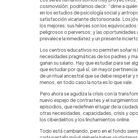
cosmovisión; podríamos decir: “dime a quién a
en los estudios de psicología social y antro
satisfacción vicariante distorsionada. Los jó
los mejores; sus héroes son los equivocados 
peligrosos o perversos; y las oportunidades 
prevalece la inmediatez y un presente inciert
Los centros educativos no permiten soñar ni i
necesidades pragmáticas de los padres y mad
ganan su salario. Hay que estudiar para ser alg
que estudiar por qué sí, sin mayor pertinenci
de un ritual ancestral que se debe respetar y n
menos, en todo caso la nota es lo que vale.
Pero ahora se agudiza la crisis con la transfor
nuevo espejo de contrastes y el surgimiento
episodios, que redefinen el lugar de la ciudad
otras necesidades, capacidades, crisis y op
los ciberdelitos y los linchamientos online.
Todo está cambiando, pero en el fondo siem
cada pantalla móvil debería haber ciudadanos