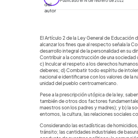
Publicado el 14 de febrero de 2022
0:00
Facebook
Twitter
►
Escuchar artículo
El Artículo 2 de la Ley General de Educación
alcanzar los fines que al respecto señala la Co
desarrollo integral de la personalidad en su di
Contribuir a la construcción de una sociedad
c) Inculcar el respeto a los derechos humano
deberes; d) Combatir todo espíritu de intoler
nacional e identificarse con los valores de la n
unidad del pueblo centroamericano.
Pese a la prescripción utópica de la ley, sa
también de otros dos factores fundamentales: 
maestros son los padres y madres); y b) la s
entornos, la cultura, las relaciones sociales
Considerando las estadísticas de homicidios
tránsito; las cantidades industriales de basur