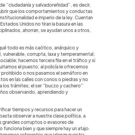
e “ciudadanía y salvadoreñidad”, es decir,
cubrir que los comportamientos y conductas
stitucionalidad e imperio de la ley. Cuentan
Estados Unidos no tiran la basura en las
sciplinados, ahorran, se ayudan unos a otros,
qué todo es más caótico, anárquico y
, vulnerable, corrupta, laxa y temperamental;
iable; hacemos tercera fila en el tráfico y si
 quitamos el puesto; al policía le ofrecemos
r prohibido o nos pasamos el semáforo en
os en las calles con conos o piedras y no
los trámites; el ser “buczo y cachero”
s niños observando, aprendiendo y
rificar tiempos y recursos para hacer un
asta observar a nuestra clase política, a
los grandes corruptos o evasores de
o funciona bien y que siempre hay un atajo.
enemos referentes que jalonan nuestra