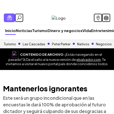
Inicio
Noticias
Turismo
Dinero y negocios
Vida
Entretenim
Turismo
Las Cascadas
Peter Parker
Nativos
Negocios
CONTENIDO DE ARCHIVO:
¡Estás navegando en el
pasado! 🚀 Da el salto a la nueva versión de
elsalvador.com
. Te
invitamos a visitar el nuevo portal país donde coincidimos todos.
Mantenerlos ignorantes
Este será un grupo incondicional que en las
encuestas le dará 100% de aprobación al futuro
dictador y seguirá culpando de sus desgracias a