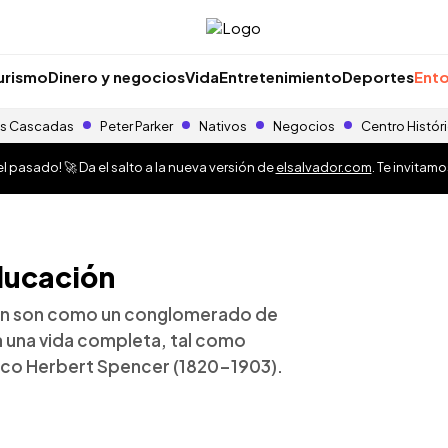
urismo
Dinero y negocios
Vida
Entretenimiento
Deportes
Ento
s Cascadas
Peter Parker
Nativos
Negocios
Centro Histór
 pasado! 🚀 Da el salto a la nueva versión de
elsalvador.com
. Te invitam
ducación
ión son como un conglomerado de
 una vida completa, tal como
nico Herbert Spencer (1820-1903).