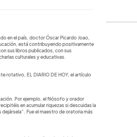
WhatsApp
Copiar link
do en el país, doctor Óscar Picardo Joao,
educación, está contribuyendo positivamente
con sus libros publicados, con sus
harlas culturales y educativas.
te rotativo, EL DIARIO DE HOY, el artículo
ción. Por ejemplo, el filósofo y orador
ecipitéis en acumular riquezas si descuidas la
 dejársela”. Fue el maestro de oratoria más