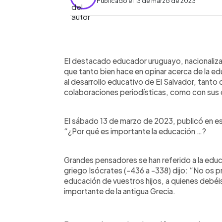
Publicado el 13 de marzo de 2023
0:00
Facebook
Twitter
►
Escuchar artículo
El destacado educador uruguayo, nacionaliza
que tanto bien hace en opinar acerca de la 
al desarrollo educativo de El Salvador, tanto 
colaboraciones periodísticas, como con sus c
El sábado 13 de marzo de 2023, publicó en es
“¿Por qué es importante la educación …?
Grandes pensadores se han referido a la educa
griego Isócrates (-436 a -338) dijo: “No os pr
educación de vuestros hijos, a quienes debéis
importante de la antigua Grecia.