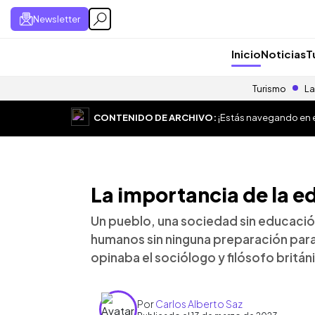
Newsletter
Inicio
Noticias
T
Turismo
La
CONTENIDO DE ARCHIVO:
¡Estás navegando en el
La importancia de la e
Un pueblo, una sociedad sin educac
humanos sin ninguna preparación para
opinaba el sociólogo y filósofo britá
Por
Carlos Alberto Saz