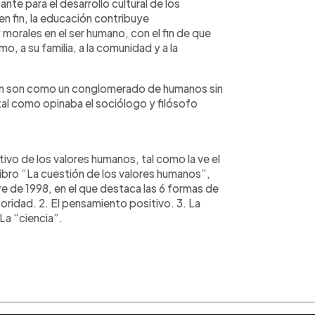
te para el desarrollo cultural de los
en fin, la educación contribuye
 morales en el ser humano, con el fin de que
mo, a su familia, a la comunidad y a la
ón son como un conglomerado de humanos sin
tal como opinaba el sociólogo y filósofo
tivo de los valores humanos, tal como la ve el
libro “La cuestión de los valores humanos”,
e de 1998, en el que destaca las 6 formas de
toridad. 2. El pensamiento positivo. 3. La
 La “ciencia”.