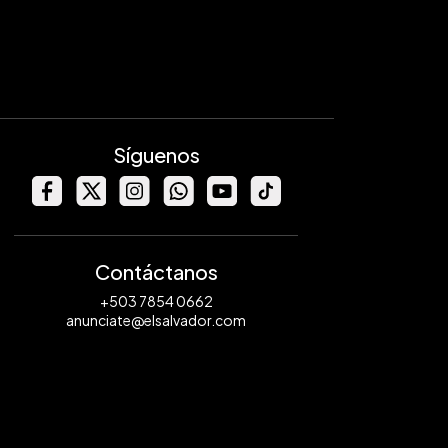
Síguenos
Contáctanos
+503 7854 0662
anunciate@elsalvador.com