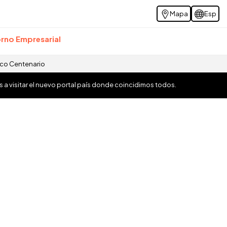
Mapa
Esp
rno Empresarial
ico Centenario
os a visitar el nuevo portal país donde coincidimos todos.