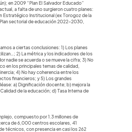
ún); en 2009 “Plan El Salvador Educado”
actual, a falta de uno surgieron cuatro planes:
n Estratégico Institucional (ex Torogoz de la
, Plan sectorial de educación 2022-2030,
gamos a ciertas conclusiones: 1) Los planes
ilizan…; 2) La métrica y los indicadores de los
or nadie se acuerda o se mueve la cifra; 3) No
o en los principales temas de calidad,
nercia; 4) No hay coherencia entre los
tos financieros; y 5) Los grandes
ase: a) Dignificación docente; b) mejora la
 Calidad de la educación; d) Tasa Interna de
mplejo, compuesto por 1.3 millones de
cerca de 6,000 centros escolares, 41
de técnicos, con presencia en casi los 262