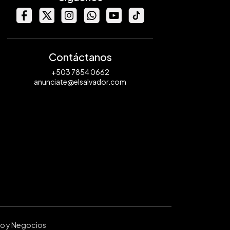
Contáctanos
+503 7854 0662
anunciate@elsalvador.com
ro y Negocios