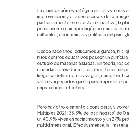
La planificación estratégica en los sistemas e
improvisación y poseer recursos de contingen
particularmente en el sector educativo, la pla
pensamiento psicopedagógico para diseñar un
culturales, económicas y políticas del país, 
Desde hace años, educamos al garete, ni si q
ni los centros educativos poseen un currículo
estudio de materias aisladas. En teoría, los 
ciudadano salvadoreño, es decir, tener una p
luego se define con los rasgos, característica
valores agregados que le pueda aportar el pr
capacidades, etcétera.
Pero hay otro elemento a considerar, y volv
Múltiples 2021: 35.3% de los niños (as) de 0 a
un 40.9% viven en hacinamiento y un 27% pr
multidimensional. Efectivamente, la “materia 