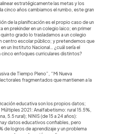
alinear estratégicamente las metas y los
ada cinco años cambiamos el rumbo, este gran
n de la planificación es el propio caso de un
en prekinder en un colegio laico; en primer
 quinto grado lo trasladamos a un colegio
un centro escolar público; y pretendemos que
 en un Instituto Nacional… ¿cuál sería el
cinco enfoques curriculares distintos?
lusiva de Tiempo Pleno”, “Mi Nueva
lectorales fragmentados que mantienen a la
ficación educativa son los propios datos;
Múltiples 2021: Analfabetismo: rural 15.5%,
a, 5.5 rural); NINIS (de 15 a 24 años):
 hay datos educativos confiables, pero
% de logros de aprendizaje y un problema