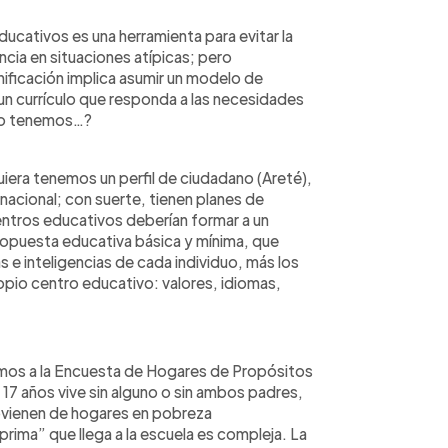
ducativos es una herramienta para evitar la
cia en situaciones atípicas; pero
nificación implica asumir un modelo de
 currículo que responda a las necesidades
¿lo tenemos…?
uiera tenemos un perfil de ciudadano (Areté),
 nacional; con suerte, tienen planes de
centros educativos deberían formar a un
ropuesta educativa básica y mínima, que
s e inteligencias de cada individuo, más los
opio centro educativo: valores, idiomas,
emos a la Encuesta de Hogares de Propósitos
 17 años vive sin alguno o sin ambos padres,
ovienen de hogares en pobreza
prima” que llega a la escuela es compleja. La