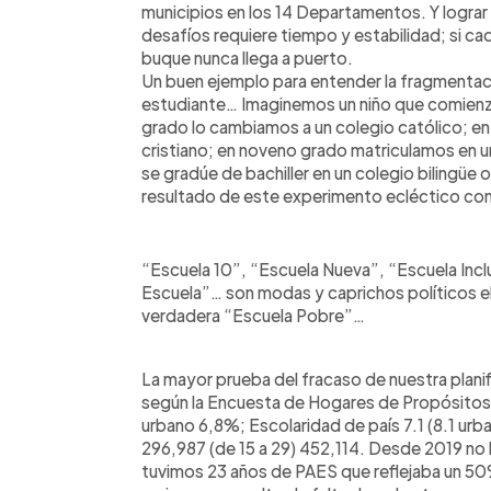
municipios en los 14 Departamentos. Y lograr 
desafíos requiere tiempo y estabilidad; si c
buque nunca llega a puerto.
Un buen ejemplo para entender la fragmentació
estudiante… Imaginemos un niño que comienza 
grado lo cambiamos a un colegio católico; en
cristiano; en noveno grado matriculamos en 
se gradúe de bachiller en un colegio bilingüe o
resultado de este experimento ecléctico con 
“Escuela 10”, “Escuela Nueva”, “Escuela Inc
Escuela”… son modas y caprichos políticos e
verdadera “Escuela Pobre”…
La mayor prueba del fracaso de nuestra plani
según la Encuesta de Hogares de Propósitos 
urbano 6,8%; Escolaridad de país 7.1 (8.1 urban
296,987 (de 15 a 29) 452,114. Desde 2019 no
tuvimos 23 años de PAES que reflejaba un 50