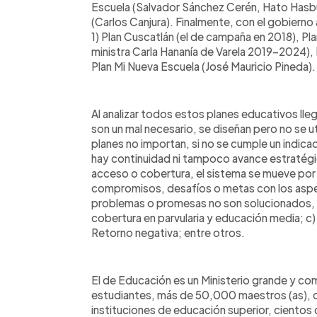
Escuela (Salvador Sánchez Cerén, Hato Hasb
(Carlos Canjura). Finalmente, con el gobierno 
1) Plan Cuscatlán (el de campaña en 2018), Pla
ministra Carla Hananía de Varela 2019-2024)
Plan Mi Nueva Escuela (José Mauricio Pineda).
Al analizar todos estos planes educativos lle
son un mal necesario, se diseñan pero no se ut
planes no importan, si no se cumple un indicad
hay continuidad ni tampoco avance estratégic
acceso o cobertura, el sistema se mueve por i
compromisos, desafíos o metas con los aspec
problemas o promesas no son solucionados, lé
cobertura en parvularia y educación media; c)
Retorno negativa; entre otros.
El de Educación es un Ministerio grande y co
estudiantes, más de 50,000 maestros (as), 
instituciones de educación superior, cientos 