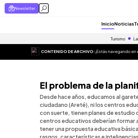
Newsletter
Inicio
Noticias
T
Turismo
La
CONTENIDO DE ARCHIVO:
¡Estás navegando en el
El problema de la plani
Desde hace años, educamos al garete, 
ciudadano (Areté), ni los centros edu
con suerte, tienen planes de estudio d
centros educativos deberían formar a
tener una propuesta educativa básica 
rasgos, características e inteligencia