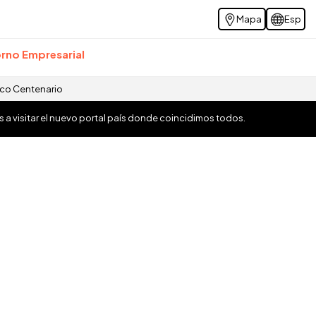
Mapa
Esp
rno Empresarial
ico Centenario
os a visitar el nuevo portal país donde coincidimos todos.