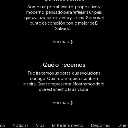
Somos un portal abierto, propositivo y
moderno, pensado para reflejar a un país
que avanza, se reinventa y se une. Somos el
punto de conexión con lo mejor de El
Salvador.
Ver mas ❯
Qué ofrecemos
Te ofrecemos un portal que evoluciona
contigo. Que informa, pero también
inspira. Que te representa. Mostramos de lo
que está hecho El Salvador.
Ver mas ❯
smo
Noticias
Vida
Entretenimiento
Deportes
Dine