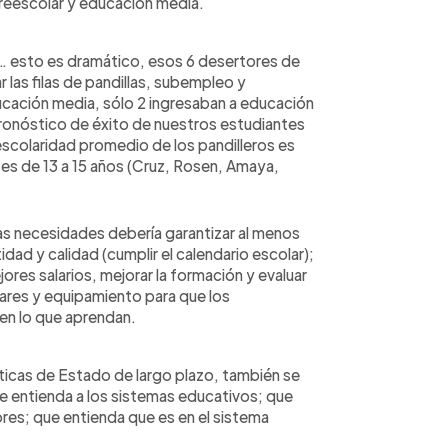
preescolar y educación media.
… esto es dramático, esos 6 desertores de
r las filas de pandillas, subempleo y
ucación media, sólo 2 ingresaban a educación
 pronóstico de éxito de nuestros estudiantes
escolaridad promedio de los pandilleros es
s es de 13 a 15 años (Cruz, Rosen, Amaya,
as necesidades debería garantizar al menos
dad y calidad (cumplir el calendario escolar);
jores salarios, mejorar la formación y evaluar
lares y equipamiento para que los
en lo que aprendan.
íticas de Estado de largo plazo, también se
e entienda a los sistemas educativos; que
res; que entienda que es en el sistema