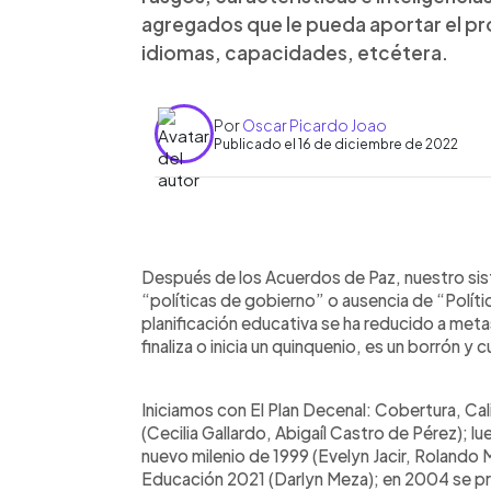
agregados que le pueda aportar el pr
idiomas, capacidades, etcétera.
Por
Oscar Picardo Joao
Publicado el 16 de diciembre de 2022
0:00
Facebook
Twitter
►
Escuchar artículo
Después de los Acuerdos de Paz, nuestro sis
“políticas de gobierno” o ausencia de “Polít
planificación educativa se ha reducido a met
finaliza o inicia un quinquenio, es un borrón 
Iniciamos con El Plan Decenal: Cobertura, Ca
(Cecilia Gallardo, Abigaíl Castro de Pérez); l
nuevo milenio de 1999 (Evelyn Jacir, Rolando 
Educación 2021 (Darlyn Meza); en 2004 se pr