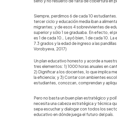
serio y no resuelto de falta de cobertura en 
Siempre, perdimos 6 de cada 10 estudiantes
tercer ciclo y educación media iban a alimenta
migrantes; y de esos 4 sobrevivientes de ed
superior y sólo 1 se graduaba. En efecto, el
es 1 de cada 10… Leyó bien, 1 de cada 10. La 
7.3 grados y la edad de ingreso a las pandilla
Vorobyeva, 2017)
Un plan educativo honesto y acorde a nuestr
tres elementos: 1) 1000 horas anuales en canti
2) Dignificar a los docentes, lo que implica me
la eficiencia; y 3) Contar con ambientes esco
estudiantes, conozcan, comprendan y apliqu
Pero no basta un buen plan estratégico y pol
necesita una cabeza estratégica y técnica qu
sepa escuchar y dialogar con todos los secto
educativo en dónde juega el futuro del país.