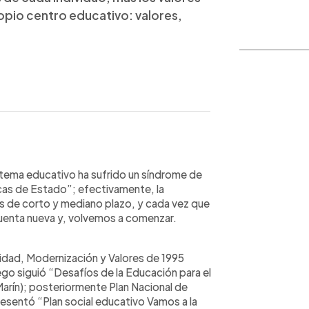
opio centro educativo: valores,
WhatsApp
Copiar link
tema educativo ha sufrido un síndrome de
icas de Estado”; efectivamente, la
as de corto y mediano plazo, y cada vez que
y cuenta nueva y, volvemos a comenzar.
lidad, Modernización y Valores de 1995
uego siguió “Desafíos de la Educación para el
Marín); posteriormente Plan Nacional de
esentó “Plan social educativo Vamos a la