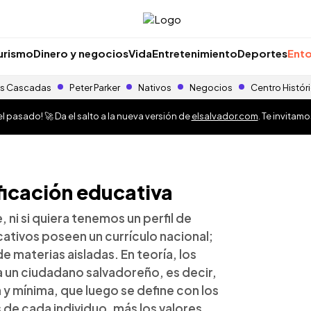
urismo
Dinero y negocios
Vida
Entretenimiento
Deportes
Ento
s Cascadas
Peter Parker
Nativos
Negocios
Centro Histór
 pasado! 🚀 Da el salto a la nueva versión de
elsalvador.com
. Te invitam
ficación educativa
ni si quiera tenemos un perfil de
cativos poseen un currículo nacional;
e materias aisladas. En teoría, los
 un ciudadano salvadoreño, es decir,
y mínima, que luego se define con los
s de cada individuo, más los valores