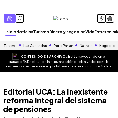
Inicio
Noticias
Turismo
Dinero y negocios
Vida
Entretenim
Turismo
Las Cascadas
Peter Parker
Nativos
Negocios
CONTENIDO DE ARCHIVO:
¡Estás navegando en el
pasado! 🚀 Da el salto a la nueva versión de
elsalvador.com
. Te
invitamos a visitar el nuevo portal país donde coincidimos todos.
Editorial UCA: La inexistente
reforma integral del sistema
de pensiones