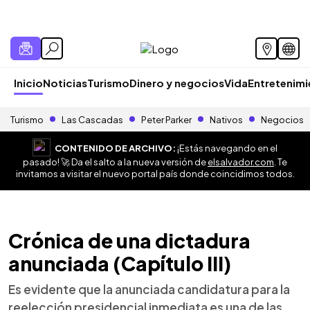
Inicio
Noticias
Turismo
Dinero y negocios
Vida
Entretenim
Turismo
Las Cascadas
Peter Parker
Nativos
Negocios
CONTENIDO DE ARCHIVO:
¡Estás navegando en el
pasado! 🚀 Da el salto a la nueva versión de
elsalvador.com
. Te
invitamos a visitar el nuevo portal país donde coincidimos todos.
Crónica de una dictadura
anunciada (Capítulo III)
Es evidente que la anunciada candidatura para la
reelección presidencial inmediata es una de las