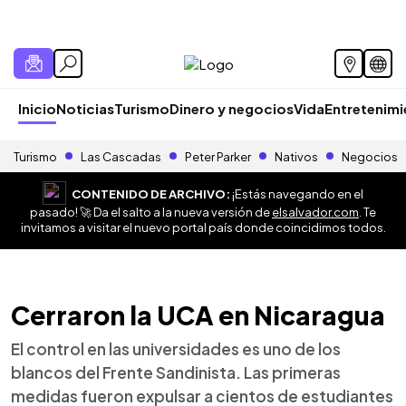
Inicio
Noticias
Turismo
Dinero y negocios
Vida
Entretenim
Turismo
Las Cascadas
Peter Parker
Nativos
Negocios
CONTENIDO DE ARCHIVO:
¡Estás navegando en el
pasado! 🚀 Da el salto a la nueva versión de
elsalvador.com
. Te
invitamos a visitar el nuevo portal país donde coincidimos todos.
Cerraron la UCA en Nicaragua
El control en las universidades es uno de los
blancos del Frente Sandinista. Las primeras
medidas fueron expulsar a cientos de estudiantes