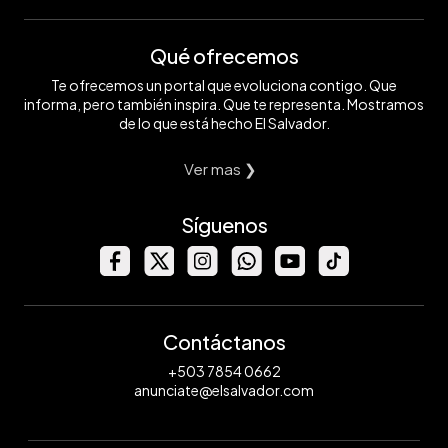
Qué ofrecemos
Te ofrecemos un portal que evoluciona contigo. Que
informa, pero también inspira. Que te representa. Mostramos
de lo que está hecho El Salvador.
Ver mas ❯
Síguenos
Contáctanos
+503 7854 0662
anunciate@elsalvador.com