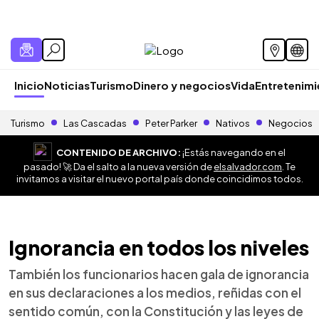
Inicio
Noticias
Turismo
Dinero y negocios
Vida
Entretenim
Turismo
Las Cascadas
Peter Parker
Nativos
Negocios
CONTENIDO DE ARCHIVO:
¡Estás navegando en el
pasado! 🚀 Da el salto a la nueva versión de
elsalvador.com
. Te
invitamos a visitar el nuevo portal país donde coincidimos todos.
Ignorancia en todos los niveles
También los funcionarios hacen gala de ignorancia
en sus declaraciones a los medios, reñidas con el
sentido común, con la Constitución y las leyes de