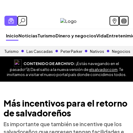
Inicio
Noticias
Turismo
Dinero y negocios
Vida
Entretenim
Turismo
Las Cascadas
Peter Parker
Nativos
Negocios
CONTENIDO DE ARCHIVO:
¡Estás navegando en el
pasado! 🚀 Da el salto a la nueva versión de
elsalvador.com
. Te
invitamos a visitar el nuevo portal país donde coincidimos todos.
Más incentivos para el retorno
de salvadoreños
Es importante que también se incentive que los
salvadoreños que regresen tengan facilidades e