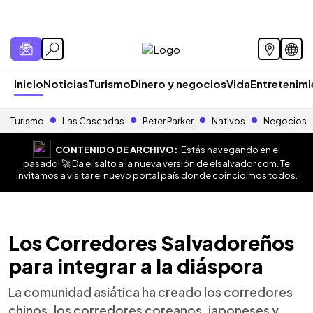
Inicio
Noticias
Turismo
Dinero y negocios
Vida
Entretenim
Turismo
Las Cascadas
Peter Parker
Nativos
Negocios
CONTENIDO DE ARCHIVO:
¡Estás navegando en el
pasado! 🚀 Da el salto a la nueva versión de
elsalvador.com
. Te
invitamos a visitar el nuevo portal país donde coincidimos todos.
Los Corredores Salvadoreños
para integrar a la diáspora
La comunidad asiática ha creado los corredores
chinos, los corredores coreanos, japoneses y