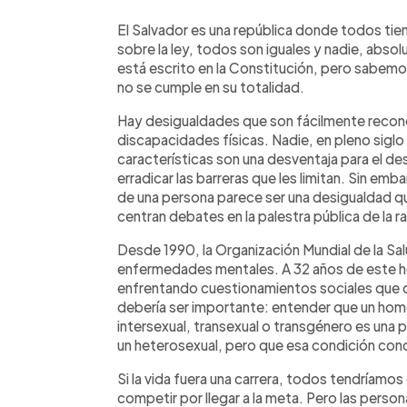
0:00
Facebook
Twitter
►
Escuchar artículo
El Salvador es una república donde todos tie
sobre la ley, todos son iguales y nadie, absol
está escrito en la Constitución, pero sabemo
no se cumple en su totalidad.
Hay desigualdades que son fácilmente recono
discapacidades físicas. Nadie, en pleno siglo 
características son una desventaja para el de
erradicar las barreras que les limitan. Sin em
de una persona parece ser una desigualdad q
centran debates en la palestra pública de la ra
Desde 1990, la Organización Mundial de la Salu
enfermedades mentales. A 32 años de este h
enfrentando cuestionamientos sociales que d
debería ser importante: entender que un homo
intersexual, transexual o transgénero es una
un heterosexual, pero que esa condición cond
Si la vida fuera una carrera, todos tendríamo
competir por llegar a la meta. Pero las perso