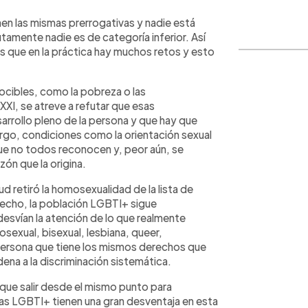
WhatsApp
Copiar link
nen las mismas prerrogativas y nadie está
utamente nadie es de categoría inferior. Así
s que en la práctica hay muchos retos y esto
cibles, como la pobreza o las
XXI, se atreve a refutar que esas
sarrollo pleno de la persona y que hay que
bargo, condiciones como la orientación sexual
ue no todos reconocen y, peor aún, se
zón que la origina.
d retiró la homosexualidad de la lista de
echo, la población LGBTI+ sigue
esvían la atención de lo que realmente
sexual, bisexual, lesbiana, queer,
 persona que tiene los mismos derechos que
ena a la discriminación sistemática.
s que salir desde el mismo punto para
nas LGBTI+ tienen una gran desventaja en esta