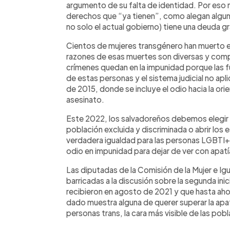
argumento de su falta de identidad. Por eso
derechos que “ya tienen”, como alegan algun
no solo el actual gobierno) tiene una deuda g
Cientos de mujeres transgénero han muerto en
razones de esas muertes son diversas y compl
crímenes quedan en la impunidad porque las f
de estas personas y el sistema judicial no apl
de 2015, donde se incluye el odio hacia la or
asesinato.
Este 2022, los salvadoreños debemos elegir e
población excluida y discriminada o abrir los
verdadera igualdad para las personas LGBTI
odio en impunidad para dejar de ver con apatía
Las diputadas de la Comisión de la Mujer e Igu
barricadas a la discusión sobre la segunda in
recibieron en agosto de 2021 y que hasta aho
dado muestra alguna de querer superar la apat
personas trans, la cara más visible de las po