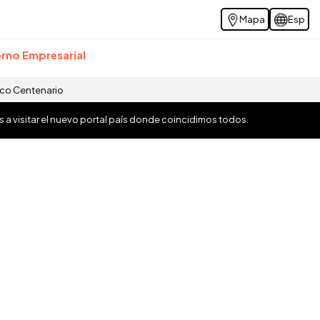
Mapa
Esp
rno Empresarial
ico Centenario
os a visitar el nuevo portal país donde coincidimos todos.