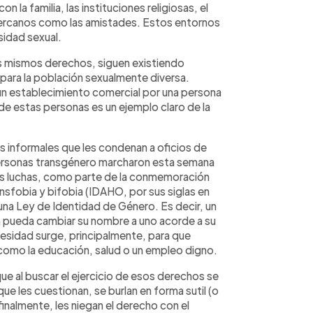
 la familia, las instituciones religiosas, el
cercanos como las amistades. Estos entornos
sidad sexual.
s mismos derechos, siguen existiendo
) para la población sexualmente diversa.
n establecimiento comercial por una persona
de estas personas es un ejemplo claro de la
s informales que les condenan a oficios de
personas transgénero marcharon esta semana
sus luchas, como parte de la conmemoración
ansfobia y bifobia (IDAHO, por sus siglas en
 una Ley de Identidad de Género. Es decir, un
 pueda cambiar su nombre a uno acorde a su
esidad surge, principalmente, para que
omo la educación, salud o un empleo digno.
e al buscar el ejercicio de esos derechos se
ue les cuestionan, se burlan en forma sutil (o
inalmente, les niegan el derecho con el