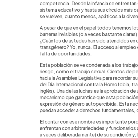
competencia. Desde la infancia se enfrentan con
sistema educativo y hasta sus círculos más 
se vuelven, cuanto menos, apáticos a la diver
A pesar de que en el papel todos tenemos lo
barreras invisibles (o a veces bastante claras
¿Cuántos de ustedes han sido atendidos en u
transgénero? Yo, nunca. El acceso al empleo 
falta de oportunidades.
Esta población se ve condenada a los trabajo
riesgo, como el trabajo sexual. Cientos de 
hacia la Asamblea Legislativa para recordar 
del Día Internacional contra la Homofobia, tr
inglés). Una de las luchas es la aprobación de
mecanismo que garantice que esta población
expresión de género autopercibida. Esta nec
puedan acceder a derechos fundamentales, c
El contar con ese nombre es importante porqu
enfrentan con arbitrariedades y funcionarios q
a veces deliberadamente) de su condición y, f