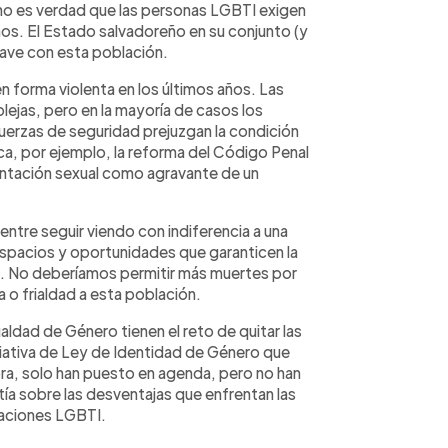
 no es verdad que las personas LGBTI exigen
os. El Estado salvadoreño en su conjunto (y
rave con esta población.
 forma violenta en los últimos años. Las
ejas, pero en la mayoría de casos los
uerzas de seguridad prejuzgan la condición
ica, por ejemplo, la reforma del Código Penal
ientación sexual como agravante de un
ntre seguir viendo con indiferencia a una
 espacios y oportunidades que garanticen la
+. No deberíamos permitir más muertes por
 o frialdad a esta población.
aldad de Género tienen el reto de quitar las
iciativa de Ley de Identidad de Género que
ra, solo han puesto en agenda, pero no han
ía sobre las desventajas que enfrentan las
blaciones LGBTI.