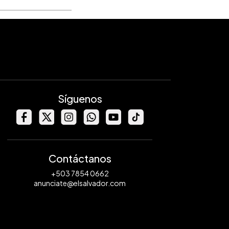
Síguenos
Contáctanos
+503 7854 0662
anunciate@elsalvador.com