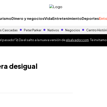
urismo
Dinero y negocios
Vida
Entretenimiento
Deportes
Ento
s Cascadas
Peter Parker
Nativos
Negocios
Centro Histór
 pasado! 🚀 Da el salto a la nueva versión de
elsalvador.com
. Te invitam
ra desigual