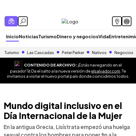
Inicio
Noticias
Turismo
Dinero y negocios
Vida
Entretenim
Turismo
Las Cascadas
Peter Parker
Nativos
Negocios
CONTENIDO DE ARCHIVO:
¡Estás navegando en el
pasado! 🚀 Da el salto a la nueva versión de
elsalvador.com
. Te
invitamos a visitar el nuevo portal país donde coincidimos todos.
Mundo digital inclusivo en el
Día Internacional de la Mujer
En la antigua Grecia, Lisístrata empezó una huelga
sexual contra los hombres para poner fin a la