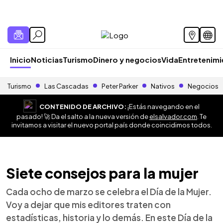
Inicio
Noticias
Turismo
Dinero y negocios
Vida
Entretenim
Turismo
Las Cascadas
Peter Parker
Nativos
Negocios
CONTENIDO DE ARCHIVO:
¡Estás navegando en el
pasado! 🚀 Da el salto a la nueva versión de
elsalvador.com
. Te
invitamos a visitar el nuevo portal país donde coincidimos todos.
Siete consejos para la mujer
Cada ocho de marzo se celebra el Día de la Mujer.
Voy a dejar que mis editores traten con
estadísticas, historia y lo demás. En este Día de la