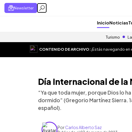
Newsletter
Inicio
Noticias
T
Turismo
La
CONTENIDO DE ARCHIVO:
¡Estás navegando en el
Día Internacional de la
“Ya que toda mujer, porque Dios lo ha 
dormido” (Gregorio Martínez Sierra. 1
español).
Por
Carlos Alberto Saz