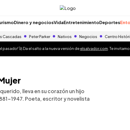
urismo
Dinero y negocios
Vida
Entretenimiento
Deportes
Ento
s Cascadas
Peter Parker
Nativos
Negocios
Centro Histór
 pasado! 🚀 Da el salto a la nueva versión de
elsalvador.com
. Te invitam
 Mujer
querido, lleva en su corazón un hijo
881-1947. Poeta, escritor y novelista