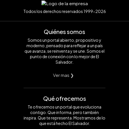
Todos los derechos reservados 1999-2026
Quiénes somos
Somos un portal abierto, propositivo y
moderno, pensado para reflejar a un país
que avanza, se reinventa y se une. Somos el
punto de conexión con lo mejor de El
Salvador.
Ver mas ❯
Qué ofrecemos
Te ofrecemos un portal que evoluciona
contigo. Que informa, pero también
inspira. Que te representa. Mostramos de lo
que está hecho El Salvador.