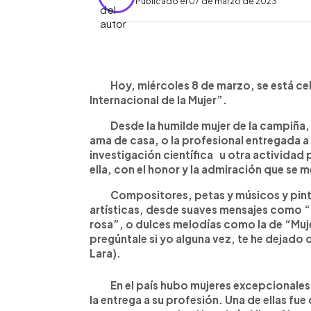
Publicado el 07 de marzo de 2023
0:00
Facebook
Twitter
►
Escuchar artículo
Hoy, miércoles 8 de marzo, se está cel
Internacional de la Mujer”.
Desde la humilde mujer de la campiña, de
ama de casa, o la profesional entregada a la
investigación científica u otra actividad 
ella, con el honor y la admiración que se 
Compositores, petas y músicos y pinto
artísticas, desde suaves mensajes como “N
rosa”, o dulces melodías como la de “Muje
pregúntale si yo alguna vez, te he dejado
Lara).
En el país hubo mujeres excepcionales, 
la entrega a su profesión. Una de ellas f