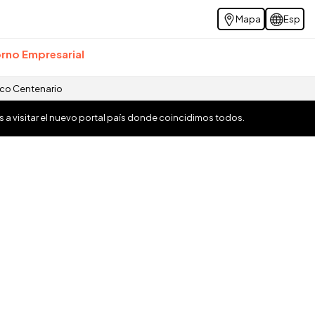
Mapa
Esp
rno Empresarial
ico Centenario
os a visitar el nuevo portal país donde coincidimos todos.