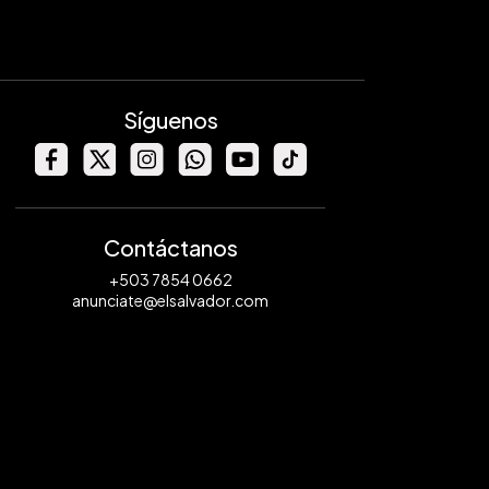
Síguenos
Contáctanos
+503 7854 0662
anunciate@elsalvador.com