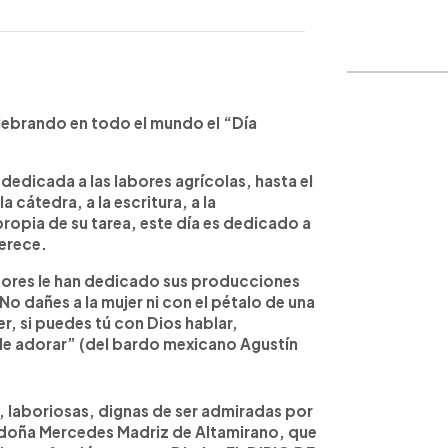
WhatsApp
Copiar link
ebrando en todo el mundo el “Día
dicada a las labores agrícolas, hasta el
 cátedra, a la escritura, a la
propia de su tarea, este día es dedicado a
merece.
res le han dedicado sus producciones
o dañes a la mujer ni con el pétalo de una
r, si puedes tú con Dios hablar,
 de adorar” (del bardo mexicano Agustín
laboriosas, dignas de ser admiradas por
ue doña Mercedes Madriz de Altamirano, que