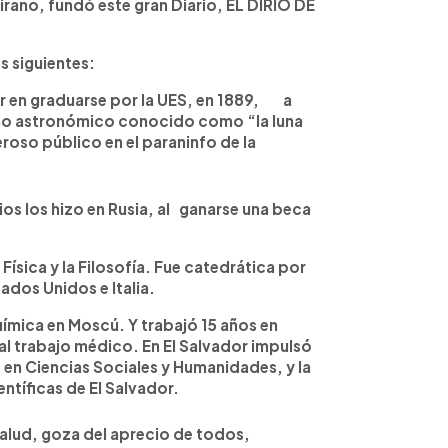
rano, fundó este gran Diario, EL DIRIO DE
s siguientes:
en graduarse por la UES, en 1889, a
meno astronómico conocido como “la luna
roso público en el paraninfo de la
 los hizo en Rusia, al ganarse una beca
ísica y la Filosofía. Fue catedrática por
ados Unidos e Italia.
mica en Moscú. Y trabajó 15 años en
l trabajo médico. En El Salvador impulsó
 en Ciencias Sociales y Humanidades, y la
ntíficas de El Salvador.
alud, goza del aprecio de todos,