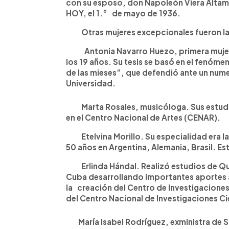
con su esposo, don Napoleón Viera Altami
HOY, el 1.° de mayo de 1936.
Otras mujeres excepcionales fueron la
Antonia Navarro Huezo, primera mujer 
los 19 años. Su tesis se basó en el fenó
de las mieses”, que defendió ante un nume
Universidad.
Marta Rosales, musicóloga. Sus estudios
en el Centro Nacional de Artes (CENAR).
Etelvina Morillo. Su especialidad era la F
50 años en Argentina, Alemania, Brasil. Est
Erlinda Hándal. Realizó estudios de Quí
Cuba desarrollando importantes aportes a
la creación del Centro de Investigaciones
del Centro Nacional de Investigaciones Cie
María Isabel Rodríguez, exministra de S