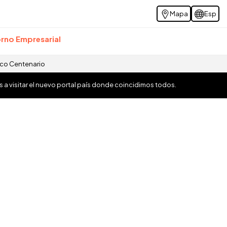
Mapa
Esp
rno Empresarial
ico Centenario
os a visitar el nuevo portal país donde coincidimos todos.