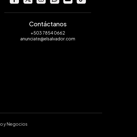
Contáctanos
+503 7854 0662
anunciate@elsalvador.com
ro y Negocios