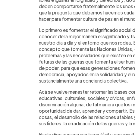
deben comportarse fraternalmente los unos co
que la pregunta que debemos hacernos cada
hacer para fomentar cultura de paz en el mu
Lo primero es fomentar el significado social de
conocer de la mejor manera el significado y 
nuestro día a día y el entorno que nos rodea
concepto que fomenta las Naciones Unidas, c
problemas y las necesidades que existen en e
futuras de las guerras que fomenta el ser hu
de poder, para que esas generaciones fomenten
democracia, apoyados en la solidaridad y el
sustancialmente una conciencia colectiva.
Acá se vuelve menester retomar las bases com
educativas, culturales, sociales y cívicas, en
discriminación alguna, de tal manera que los 
oportunidad de dar, aprender y compartir. E
cosas, el desarrollo de las relaciones afables
sus líderes, la erradicación de las guerras y l
Nadie dice que sea una tarea fácil y con resu