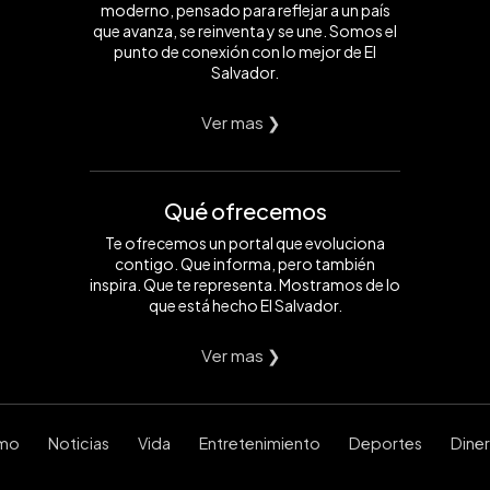
moderno, pensado para reflejar a un país
que avanza, se reinventa y se une. Somos el
punto de conexión con lo mejor de El
Salvador.
Ver mas ❯
Qué ofrecemos
Te ofrecemos un portal que evoluciona
contigo. Que informa, pero también
inspira. Que te representa. Mostramos de lo
que está hecho El Salvador.
Ver mas ❯
smo
Noticias
Vida
Entretenimiento
Deportes
Dine