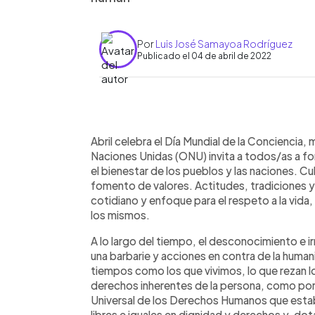
Por
Luis José Samayoa Rodríguez
Publicado el 04 de abril de 2022
0:00
Facebook
Twitter
►
Escuchar artículo
Abril celebra el Día Mundial de la Conciencia, 
Naciones Unidas (ONU) invita a todos/as a fo
el bienestar de los pueblos y las naciones. C
fomento de valores. Actitudes, tradiciones
cotidiano y enfoque para el respeto a la vid
los mismos.
A lo largo del tiempo, el desconocimiento e 
una barbarie y acciones en contra de la humani
tiempos como los que vivimos, lo que rezan l
derechos inherentes de la persona, como por e
Universal de los Derechos Humanos que esta
libres e iguales en dignidad y derechos y, d