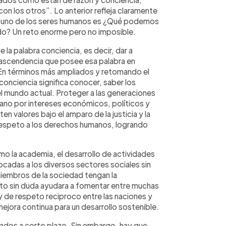
n los otros”. Lo anterior refleja claramente
 uno de los seres humanos es ¿Qué podemos
ndo? Un reto enorme pero no imposible.
 la palabra conciencia, es decir, dar a
trascendencia que posee esa palabra en
. En términos más ampliados y retomando el
onciencia significa conocer, saber los
l mundo actual. Proteger a las generaciones
mano por intereses económicos, políticos y
 valores bajo el amparo de la justicia y la
 respeto a los derechos humanos, logrando
o la academia, el desarrollo de actividades
focadas a los diversos sectores sociales sin
miembros de la sociedad tengan la
sto sin duda ayudara a fomentar entre muchas
 y de respeto reciproco entre las naciones y
a mejora continua para un desarrollo sostenible.
ltados a corto plazo. Sin embargo, hay que