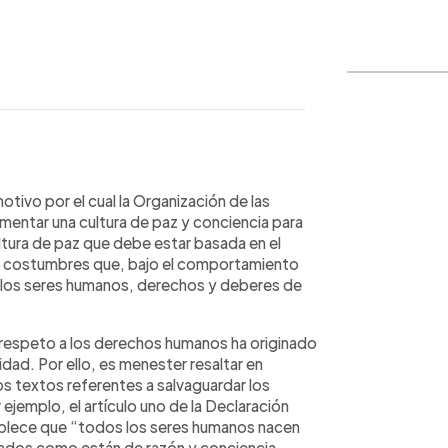
WhatsApp
Copiar link
motivo por el cual la Organización de las
mentar una cultura de paz y conciencia para
ultura de paz que debe estar basada en el
 y costumbres que, bajo el comportamiento
a, los seres humanos, derechos y deberes de
irrespeto a los derechos humanos ha originado
dad. Por ello, es menester resaltar en
os textos referentes a salvaguardar los
jemplo, el artículo uno de la Declaración
blece que “todos los seres humanos nacen
otados como están de razón y conciencia,