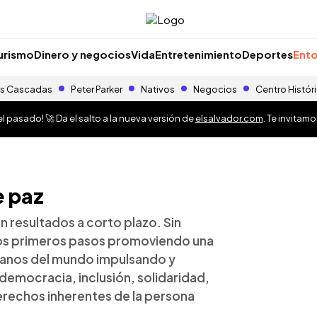
urismo
Dinero y negocios
Vida
Entretenimiento
Deportes
Ento
s Cascadas
Peter Parker
Nativos
Negocios
Centro Histór
 pasado! 🚀 Da el salto a la nueva versión de
elsalvador.com
. Te invitam
e paz
on resultados a corto plazo. Sin
os primeros pasos promoviendo una
danos del mundo impulsando y
 democracia, inclusión, solidaridad,
rechos inherentes de la persona