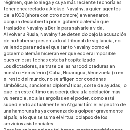
régimen, que lo niega y cuya más reciente fechoría es
tener encarcelado a Alekséi Navalny, a quien agentes
de la KGB (ahora con otro nombre) envenenaron,
conjura descubierta por el gobierno alemán que
trasladó a Navalny a Berlín para salvarle a vida.
Al volver a Rusia, Navalny fue detenido bajo la acusación
de no haberse presentado al tribunal de vigilancia, no
valiendo para nada el que tanto Navalny como el
gobierno alemán hicieran ver que eso era imposible
pues en esas fechas estaba hospitalizado.
Los dictadores, se trate de las narcodictaduras en
nuestro Hemisferio ( Cuba, Nicaragua, Venezuela ) o en
el resto del mundo, no se afligen por condenas
simbólicas, sanciones diplomáticas, corte de ayudas, lo
que, en este último caso perjudica a la población más
vulnerable, no a las argollas en el poder, como está
sucediendo actualmente en Afganistán: el espectro de
una hambruna ha ya comenzado a golpear gravemente
al país, a lo que se suma el virtual colapso de los
servicios asistenciales.
Pero los enloquecidos talibanes, mentes podridas por