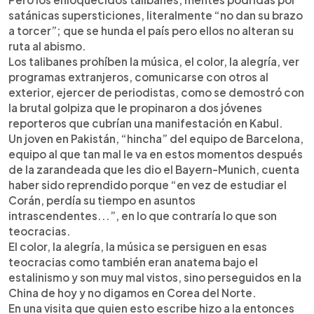
satánicas supersticiones, literalmente “no dan su brazo
a torcer”; que se hunda el país pero ellos no alteran su
ruta al abismo.
Los talibanes prohíben la música, el color, la alegría, ver
programas extranjeros, comunicarse con otros al
exterior, ejercer de periodistas, como se demostró con
la brutal golpiza que le propinaron a dos jóvenes
reporteros que cubrían una manifestación en Kabul.
Un joven en Pakistán, “hincha” del equipo de Barcelona,
equipo al que tan mal le va en estos momentos después
de la zarandeada que les dio el Bayern-Munich, cuenta
haber sido reprendido porque “en vez de estudiar el
Corán, perdía su tiempo en asuntos
intrascendentes...”, en lo que contraría lo que son
teocracias.
El color, la alegría, la música se persiguen en esas
teocracias como también eran anatema bajo el
estalinismo y son muy mal vistos, sino perseguidos en la
China de hoy y no digamos en Corea del Norte.
En una visita que quien esto escribe hizo a la entonces