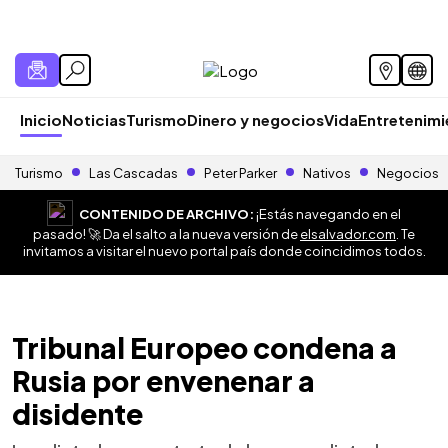
Inicio
Noticias
Turismo
Dinero y negocios
Vida
Entretenim
Turismo
Las Cascadas
Peter Parker
Nativos
Negocios
CONTENIDO DE ARCHIVO:
¡Estás navegando en el
pasado! 🚀 Da el salto a la nueva versión de
elsalvador.com
. Te
invitamos a visitar el nuevo portal país donde coincidimos todos.
Tribunal Europeo condena a
Rusia por envenenar a
disidente