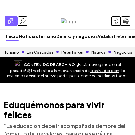
Inicio
Noticias
Turismo
Dinero y negocios
Vida
Entretenim
Turismo
Las Cascadas
Peter Parker
Nativos
Negocios
CONTENIDO DE ARCHIVO:
¡Estás navegando en el
pasado! 🚀 Da el salto a la nueva versión de
elsalvador.com
. Te
invitamos a visitar el nuevo portal país donde coincidimos todos.
Eduquémonos para vivir
felices
“La educación debe ir acompañada siempre del
fomento de los valores, para que se dé una