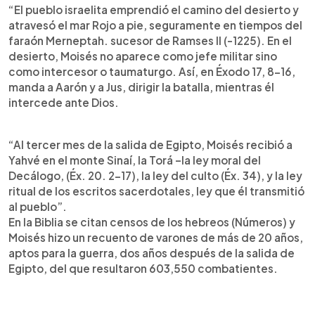
“El pueblo israelita emprendió el camino del desierto y
atravesó el mar Rojo a pie, seguramente en tiempos del
faraón Merneptah. sucesor de Ramses II (-1225). En el
desierto, Moisés no aparece como jefe militar sino
como intercesor o taumaturgo. Así, en Éxodo 17, 8-16,
manda a Aarón y a Jus, dirigir la batalla, mientras él
intercede ante Dios.
“Al tercer mes de la salida de Egipto, Moisés recibió a
Yahvé en el monte Sinaí, la Torá –la ley moral del
Decálogo, (Éx. 20. 2-17), la ley del culto (Éx. 34), y la ley
ritual de los escritos sacerdotales, ley que él transmitió
al pueblo”.
En la Biblia se citan censos de los hebreos (Números) y
Moisés hizo un recuento de varones de más de 20 años,
aptos para la guerra, dos años después de la salida de
Egipto, del que resultaron 603,550 combatientes.