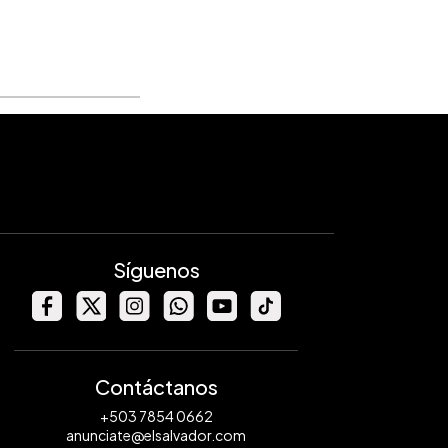
Síguenos
Contáctanos
+503 7854 0662
anunciate@elsalvador.com