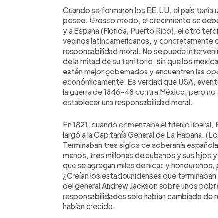
Cuando se formaron los EE.UU. el país tenía 
posee.
Grosso
modo
, el crecimiento se debe
y a España (Florida, Puerto Rico), el otro ter
vecinos latinoamericanos, y concretamente c
responsabilidad moral. No se puede intervenir
de la mitad de su territorio, sin que los mexi
estén mejor gobernados y encuentren las opo
económicamente. Es verdad que USA, eventual
la guerra de 1846-48 contra México, pero no se
establecer una responsabilidad moral.
En 1821, cuando comenzaba el trienio liberal
largó a la Capitanía General de La Habana. (L
Terminaban tres siglos de soberanía española 
menos, tres millones de cubanos y sus hijos y 
que se agregan miles de nicas y hondureños, p
¿Creían los estadounidenses que terminaban su
del general Andrew Jackson sobre unos pobre
responsabilidades sólo habían cambiado de na
habían crecido.