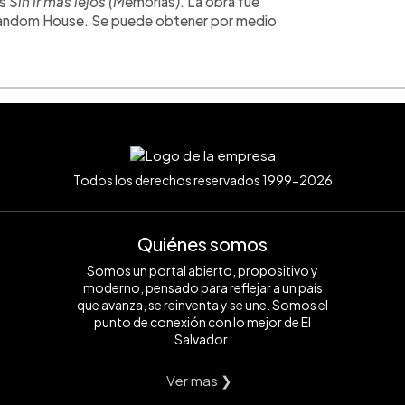
es
Sin ir más lejos (M
emorias
)
. La obra fue
-Random House. Se puede obtener por medio
Todos los derechos reservados 1999-2026
Quiénes somos
Somos un portal abierto, propositivo y
moderno, pensado para reflejar a un país
que avanza, se reinventa y se une. Somos el
punto de conexión con lo mejor de El
Salvador.
Ver mas ❯