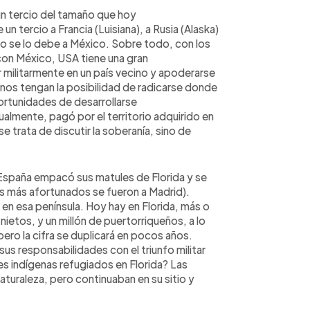
un tercio del tamaño que hoy
 un tercio a Francia (Luisiana), a Rusia (Alaska)
cio se lo debe a México. Sobre todo, con los
on México, USA tiene una gran
 militarmente en un país vecino y apoderarse
canos tengan la posibilidad de radicarse donde
rtunidades de desarrollarse
mente, pagó por el territorio adquirido en
 trata de discutir la soberanía, sino de
, España empacó sus matules de Florida y se
os más afortunados se fueron a Madrid).
en esa península. Hoy hay en Florida, más o
nietos, y un millón de puertorriqueños, a lo
ero la cifra se duplicará en pocos años.
s responsabilidades con el triunfo militar
s indígenas refugiados en Florida? Las
turaleza, pero continuaban en su sitio y