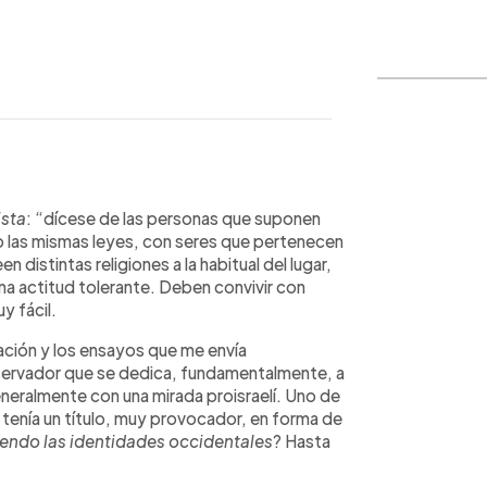
WhatsApp
Copiar link
ista
: “dícese de las personas que suponen
jo las mismas leyes, con seres que pertenecen
n distintas religiones a la habitual del lugar,
na actitud tolerante. Deben convivir con
y fácil.
mación y los ensayos que me envía
ervador que se dedica, fundamentalmente, a
eneralmente con una mirada proisraelí. Uno de
, tenía un título, muy provocador, en forma de
yendo las identidades occidentales
? Hasta