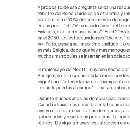
A propósito de esa pregunta se da una respues
Ministro del Reino Unido es de otra etnia y reli
proporciona el 90% del crecimiento demográfi
es aún
peor
: “el 17% ha nacido fuera del terr
Finlandia, sino son musulmanes”. En el 2065 l
en el 2050, los estadounidenses “blancos” deja
Van Parijs, pese a su “marxismo analítico”, o q
es más Bélgica, dado que hay más marroquíe
muchos marroquíes se insertan en la socieda
El miniensayo de Meotti, muy bien hecho por 
Por ejemplo: la responsabilidad moral con los
migratorio. Detener la marea de inmigrantes 
“ponerle puertas al campo”. Una tarea absur
Durante muchos años las democracias liberal
Canadá atraían a las sociedades latinoameric
mismo con los africanos. Las democracias li
gobernadas y resultaban prósperas. La comb
réditos. De alguna manera esa atracción era 