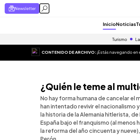
Newsletter
Inicio
Noticias
T
Turismo
La
CONTENIDO DE ARCHIVO:
¡Estás navegando en el
¿Quién le teme al multi
No hay forma humana de cancelar el mu
han intentado revivir el nacionalismo y
la historia de la Alemania hitlerista, de
España bajo el franquismo (al menos h
la reforma del año cincuenta y nueve)
Perón