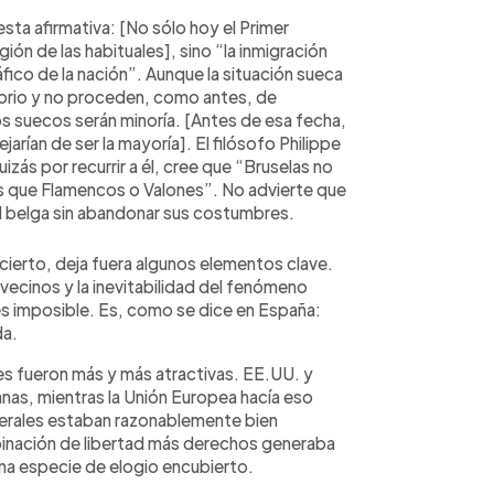
ta afirmativa: [No sólo hoy el Primer
gión de las habituales], sino “la inmigración
co de la nación”. Aunque la situación sueca
itorio y no proceden, como antes, de
os suecos serán minoría. [Antes de esa fecha,
rían de ser la mayoría]. El filósofo Philippe
uizás por recurrir a él, cree que “Bruselas no
s que Flamencos o Valones”. No advierte que
d belga sin abandonar sus costumbres.
cierto, deja fuera algunos elementos clave.
 vecinos y la inevitabilidad del fenómeno
es imposible. Es, como se dice en España:
da.
es fueron más y más atractivas. EE.UU. y
anas, mientras la Unión Europea hacía eso
berales estaban razonablemente bien
inación de libertad más derechos generaba
una especie de elogio encubierto.