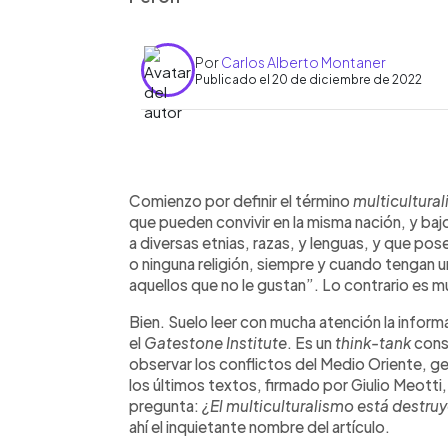
Por
Carlos Alberto Montaner
Publicado el 20 de diciembre de 2022
0:00
Facebook
Twitter
►
Escuchar artículo
Comienzo por definir el término
multicultural
que pueden convivir en la misma nación, y ba
a diversas etnias, razas, y lenguas, y que posee
o ninguna religión, siempre y cuando tengan u
aquellos que no le gustan”. Lo contrario es mu
Bien. Suelo leer con mucha atención la infor
el
Gatestone Institute
. Es un
think-tank
cons
observar los conflictos del Medio Oriente, g
los últimos textos, firmado por Giulio Meotti
pregunta:
¿El multiculturalismo está destru
ahí el inquietante nombre del artículo.