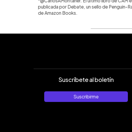
*@CarlosAMontaner. El último libro de CAM 
publicada por Debate, un sello de Penguin
de Amazon Books.
Suscríbete al boletín
Suscribirme