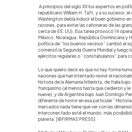
A principios del siglo XX los expertos en polí
republicano William H. Taft, y a su sucesor,
Washington debía inducir el buen gobierno en
razones, para evitar las cañoneras de las g
cerca de EE.UU). Esa tarea provocó 14 operac
México, Nicaragua, República Dominicana y Hai
política de “los buenos vecinos” cambió el si
comenzó la Segunda Guerra Mundial y luego la 
ejércitos regulares o “constabularios” para c
Lo que quiero decir es que no hay forma human
naciones que han intentado revivir el nacionali
historia de la Alemania hitlerista, de Italia ba
franquismo (al menos hasta que cedieron y le 
nueve), y de Argentina bajo Juan Domingo Pe
diferente de horror en esa particular “Historia 
mercados nada tiene que ver con las dimensi
interconectado esté el mundo, más posibilid
planeta. [©FIRMAS PRESS]