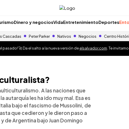
urismo
Dinero y negocios
Vida
Entretenimiento
Deportes
Ento
s Cascadas
Peter Parker
Nativos
Negocios
Centro Histór
 pasado! 🚀 Da el salto a la nueva versión de
elsalvador.com
. Te invitam
culturalista?
lticulturalismo. A las naciones que
 la autarquía les ha ido muy mal. Esa es
 Italia bajo el fascismo de Mussolini, de
asta que cedieron y le dieron paso a
, y de Argentina bajo Juan Domingo