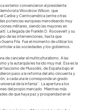
tica exterior convencieron al presidente
 el demócrata Woodrow Wilson, que
 el Caribe y Centroamérica (entre otras
randes potencias europeas merodeando muy
iones militares, siendo las mayores en
tí. La llegada de Franklin D. Roosevelt y su
gno de las intervenciones, hasta que
Guerra Fría. Fue el momento de utilizar los
ontrolar a las sociedades y los gobiernos.
a de cancelar el multiculturalismo. A las
smo y la autarquía les ha ido muy mal. Esa es la
jo el fascismo de Mussolini, de España bajo el
dieron paso a la reforma del año cincuenta y
rón; a cada una le corresponde un grado
universal de la infamia”. La apertura a los
ones del propio mercado. Mientras más
ades de que haya paz y prosperidad en el