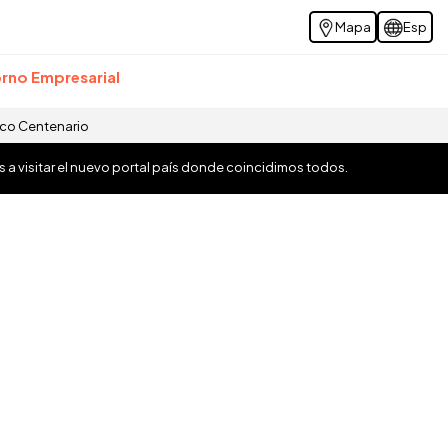
Mapa
Esp
rno Empresarial
ico Centenario
os a visitar el nuevo portal país donde coincidimos todos.