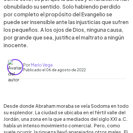
obnubilado su sentido. Solo habiendo perdido
por completo el propósito del Evangelio se
puede ser insensible ante las injusticias que sufren
los pequeños. A los ojos de Dios, ninguna causa,
por grande que sea, justifica el maltrato a ningún
inocente.
Por
Mario Vega
Publicado el 06 de agosto de 2022
0:00
►
Escuchar artículo
Desde donde Abraham moraba se veía Sodoma en todo
su esplendor. La ciudad se ubicaba en el fértil valle del
Jordán, una zona en la que a mediados del siglo XXI a.C.
había un intenso movimiento comercial. Pero, como
suele ocurrir, la riqueza llevó aparejados otros males. El