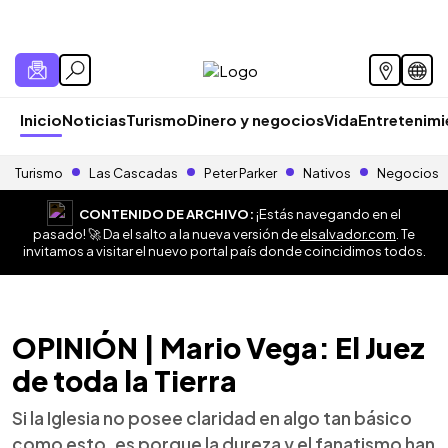
Inicio
Noticias
Turismo
Dinero y negocios
Vida
Entretenim
Turismo
Las Cascadas
Peter Parker
Nativos
Negocios
CONTENIDO DE ARCHIVO:
¡Estás navegando en el
pasado! 🚀 Da el salto a la nueva versión de
elsalvador.com
. Te
invitamos a visitar el nuevo portal país donde coincidimos todos.
OPINIÓN | Mario Vega: El Juez
de toda la Tierra
Si la Iglesia no posee claridad en algo tan básico
como esto, es porque la dureza y el fanatismo han