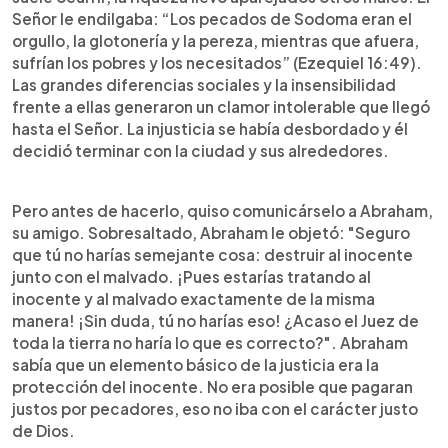
Señor le endilgaba: “Los pecados de Sodoma eran el
orgullo, la glotonería y la pereza, mientras que afuera,
sufrían los pobres y los necesitados” (Ezequiel 16:49).
Las grandes diferencias sociales y la insensibilidad
frente a ellas generaron un clamor intolerable que llegó
hasta el Señor. La injusticia se había desbordado y él
decidió terminar con la ciudad y sus alrededores.
Pero antes de hacerlo, quiso comunicárselo a Abraham,
su amigo. Sobresaltado, Abraham le objetó: "Seguro
que tú no harías semejante cosa: destruir al inocente
junto con el malvado. ¡Pues estarías tratando al
inocente y al malvado exactamente de la misma
manera! ¡Sin duda, tú no harías eso! ¿Acaso el Juez de
toda la tierra no haría lo que es correcto?". Abraham
sabía que un elemento básico de la justicia era la
protección del inocente. No era posible que pagaran
justos por pecadores, eso no iba con el carácter justo
de Dios.