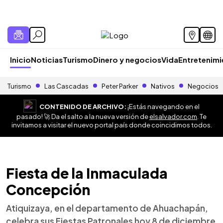
Inicio
Noticias
Turismo
Dinero y negocios
Vida
Entretenim
Turismo
Las Cascadas
Peter Parker
Nativos
Negocios
CONTENIDO DE ARCHIVO:
¡Estás navegando en el
pasado! 🚀 Da el salto a la nueva versión de
elsalvador.com
. Te
invitamos a visitar el nuevo portal país donde coincidimos todos.
Fiesta de la Inmaculada
Concepción
Atiquizaya, en el departamento de Ahuachapán,
celebra sus Fiestas Patronales hoy 8 de diciembre