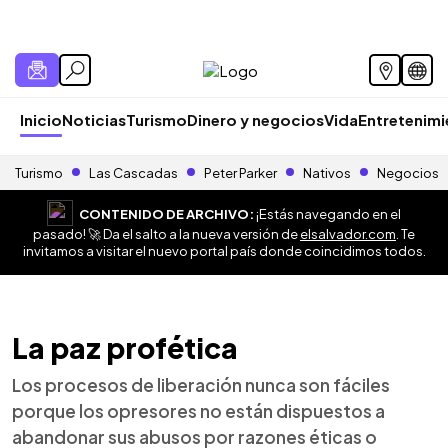
Inicio
Noticias
Turismo
Dinero y negocios
Vida
Entretenim
Turismo
Las Cascadas
Peter Parker
Nativos
Negocios
CONTENIDO DE ARCHIVO:
¡Estás navegando en el
pasado! 🚀 Da el salto a la nueva versión de
elsalvador.com
. Te
invitamos a visitar el nuevo portal país donde coincidimos todos.
La paz profética
Los procesos de liberación nunca son fáciles
porque los opresores no están dispuestos a
abandonar sus abusos por razones éticas o