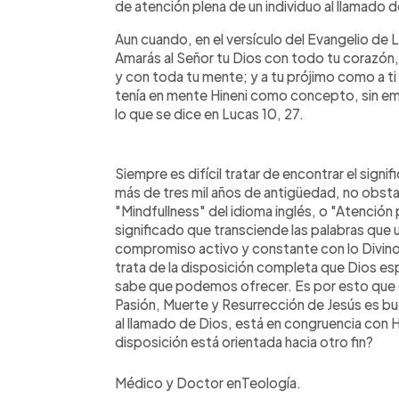
de atención plena de un individuo al llamado d
Aun cuando, en el versículo del Evangelio de L
Amarás al Señor tu Dios con todo tu corazón,
y con toda tu mente; y a tu prójimo como a t
tenía en mente Hineni como concepto, sin em
lo que se dice en Lucas 10, 27.
Siempre es difícil tratar de encontrar el signi
más de tres mil años de antigüedad, no obsta
"Mindfullness" del idioma inglés, o "Atención 
significado que transciende las palabras que 
compromiso activo y constante con lo Divino, 
trata de la disposición completa que Dios esp
sabe que podemos ofrecer. Es por esto que
Pasión, Muerte y Resurrección de Jesús es b
al llamado de Dios, está en congruencia con Hi
disposición está orientada hacia otro fin?
Médico y Doctor enTeología.