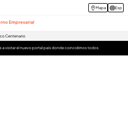
Mapa
Esp
rno Empresarial
ico Centenario
os a visitar el nuevo portal país donde coincidimos todos.