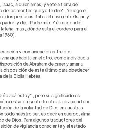
, Isaac, a quien amas, y vete a tierra de
o de los montes que yo te diré" . Y luego el
re dos personas, tal es el caso entre Isaac y
padre, y dijo: Padre mío. Y él respondió:
 y la leña; mas ¿dónde está el cordero para el
a 1960).
nteracción y comunicación entre dos
ivina que habita en el otro, como individuo a
disposición de Abraham de creer y amar a
y la disposición de este último para obedecer
 de la Biblia Hebrea.
í o acá estoy" , pero su significado es
ón a estar presente frente a la divinidad con
tación de la voluntad de Dios en nuestras
on todo nuestro ser, es decir en cuerpo, alma
ado de Dios. Para algunos traductores del
ición de vigilancia consciente y el estado