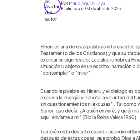
Por
Mario Aguilar Joya
Publicado el 03 de abril de 2023
0:00
Facebook
Twitter
►
Escuchar artículo
Hineni es una de esas palabras interesantes q
Testamento de los Cristianos) y que su trad
explicar su significado. La palabra hebrea Hine
situación u objeto en un escrito, narración o
"contemplar" o "mirar" .
Cuando la palabra es Hineni, y el diálogo es c
expresa la energía y denota la voluntad del h
sin cuestionamientos ni excusas" . Tal como v
Señor, que decía: ¿A quién enviaré, y quién 
aquí, envíame a mí" (Biblia Reina Valera 1960).
También esta descrito cuando sucedió el lla
después de estas cosas, que probó Dios a Abr