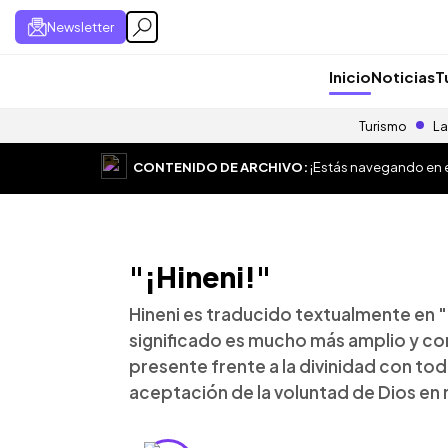
Newsletter
Inicio
Noticias
T
Turismo
La
CONTENIDO DE ARCHIVO:
¡Estás navegando en el
"¡Hineni!"
Hineni es traducido textualmente en "
significado es mucho más amplio y com
presente frente a la divinidad con tod
aceptación de la voluntad de Dios en n