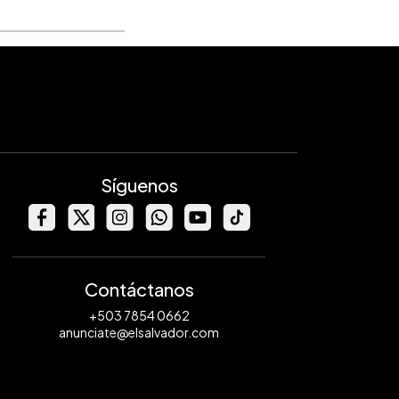
Síguenos
Contáctanos
+503 7854 0662
anunciate@elsalvador.com