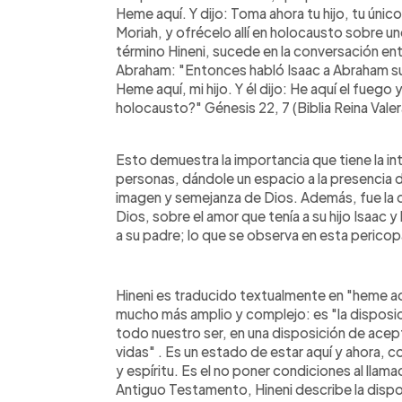
Heme aquí. Y dijo: Toma ahora tu hijo, tu único
Moriah, y ofrécelo allí en holocausto sobre un
término Hineni, sucede en la conversación ent
Abraham: "Entonces habló Isaac a Abraham su 
Heme aquí, mi hijo. Y él dijo: He aquí el fuego
holocausto?" Génesis 22, 7 (Biblia Reina Valer
Esto demuestra la importancia que tiene la i
personas, dándole un espacio a la presencia d
imagen y semejanza de Dios. Además, fue la 
Dios, sobre el amor que tenía a su hijo Isaac 
a su padre; lo que se observa en esta pericopa
Hineni es traducido textualmente en "heme aqu
mucho más amplio y complejo: es "la disposici
todo nuestro ser, en una disposición de acep
vidas" . Es un estado de estar aquí y ahora, c
y espíritu. Es el no poner condiciones al llam
Antiguo Testamento, Hineni describe la dispos