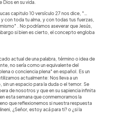
e Dios en su vida.
ucas capitulo 10 versículo 27 nos dice, "…
 y con toda tu alma, y con todas tus fuerzas,
i mismo" . No podríamos aseverar que Jesús,
bargo si bien es cierto, el concepto engloba
ficado actual de una palabra, término o idea de
nte, no sería como un equivalente del
plena o conciencia plena" en español. Es un
utilizamos actualmente: Nos lleva a un
sin un espacio para la duda o el temor. Se
era de nosotros y que en su sapiencia infinita
 en esta semana que conmemoramos la
ueno que reflexionemos si nuestra respuesta
neni, ¿Señor, estoy acá para ti? o ¿si la