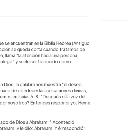
WhatsApp
Copiar link
ue se encuentran en la Biblia Hebrea (Antiguo
ucción se queda corta cuando tratamos de
h, llama "la atención hacia una persona,
 dialogo" y suele ser traducido como
on Dios, la palabra nos muestra "el deseo,
umano de obedecer las indicaciones divinas,
emos en Isaías 6, 8: "Después oí la voz del
irá por nosotros? Entonces respondí yo: Heme
mado de Dios a Abraham: " Aconteció
aham, y le dijo: Abraham. Y él respondió: