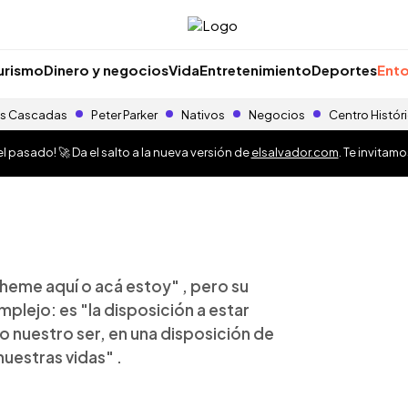
urismo
Dinero y negocios
Vida
Entretenimiento
Deportes
Ento
s Cascadas
Peter Parker
Nativos
Negocios
Centro Histór
 pasado! 🚀 Da el salto a la nueva versión de
elsalvador.com
. Te invitam
heme aquí o acá estoy" , pero su
plejo: es "la disposición a estar
o nuestro ser, en una disposición de
uestras vidas" .