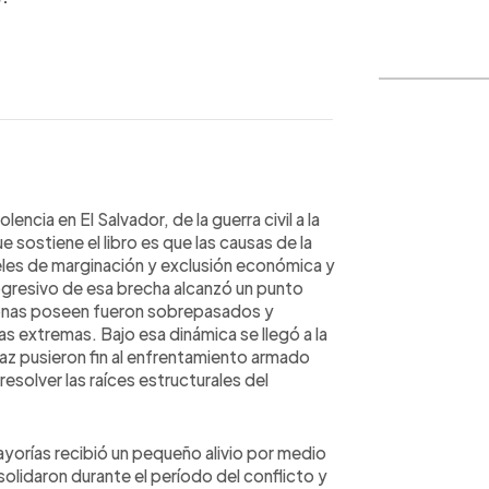
WhatsApp
Copiar link
lencia en El Salvador, de la guerra civil a la
ue sostiene el libro es que las causas de la
iveles de marginación y exclusión económica y
ogresivo de esa brecha alcanzó un punto
rsonas poseen fueron sobrepasados y
s extremas. Bajo esa dinámica se llegó a la
Paz pusieron fin al enfrentamiento armado
resolver las raíces estructurales del
mayorías recibió un pequeño alivio por medio
olidaron durante el período del conflicto y