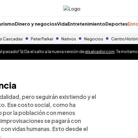
urismo
Dinero y negocios
Vida
Entretenimiento
Deportes
Ento
s Cascadas
Peter Parker
Nativos
Negocios
Centro Histór
 pasado! 🚀 Da el salto a la nueva versión de
elsalvador.com
. Te invitam
ncia
alidad, pero seguirán existiendo y el
lto. Ese costo social, como ha
o por la población con menos
 improvisaciones se pagará con
 con vidas humanas. Esto desde el
.