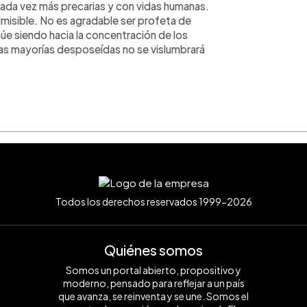
ada vez más precarias y con vidas humanas.
dmisible. No es agradable ser profeta de
úe siendo hacia la concentración de los
las mayorías desposeídas no se vislumbrará
Todos los derechos reservados 1999-2026
Quiénes somos
Somos un portal abierto, propositivo y
moderno, pensado para reflejar a un país
que avanza, se reinventa y se une. Somos el