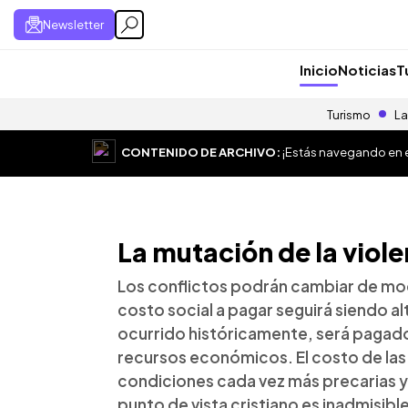
Newsletter
Inicio
Noticias
T
Turismo
La
CONTENIDO DE ARCHIVO:
¡Estás navegando en el
La mutación de la viole
Los conflictos podrán cambiar de mod
costo social a pagar seguirá siendo a
ocurrido históricamente, será pagad
recursos económicos. El costo de las
condiciones cada vez más precarias y
punto de vista cristiano es inadmisible