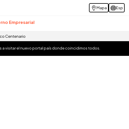
Mapa
Esp
rno Empresarial
ico Centenario
os a visitar el nuevo portal país donde coincidimos todos.