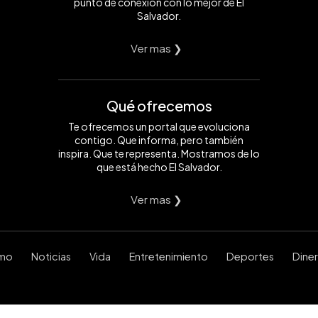
punto de conexión con lo mejor de El
Salvador.
Ver mas ❯
Qué ofrecemos
Te ofrecemos un portal que evoluciona
contigo. Que informa, pero también
inspira. Que te representa. Mostramos de lo
que está hecho El Salvador.
Ver mas ❯
smo
Noticias
Vida
Entretenimiento
Deportes
Dine