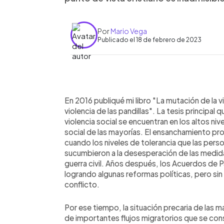
Por
Mario Vega
Publicado el 18 de febrero de 2023
0:00
Facebook
Twitter
►
Escuchar artículo
En 2016 publiqué mi libro "La mutación de la vio
violencia de las pandillas". La tesis principal q
violencia social se encuentran en los altos n
social de las mayorías. El ensanchamiento pr
cuando los niveles de tolerancia que las pe
sucumbieron a la desesperación de las medida
guerra civil. Años después, los Acuerdos de 
logrando algunas reformas políticas, pero sin 
conflicto.
Por ese tiempo, la situación precaria de las 
de importantes flujos migratorios que se cons