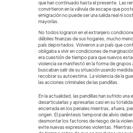
que han continuado hasta el presente. Las r
convirtieron en la válvula de escape que poste
emigración no puede ser una salida real ni sos
mayorías.
No todos lograron en el extranjero condicione
débiles finanzas de sus hogares, mucho menos
país deportados. Volvieron a un país que cont
obligaba a vivir en condiciones de marginación
era cuestión de tiempo para que nuevos estadil
violencia se manifestó en la forma de grup
buscaban salir de su situación usando medidas 
recobrar su autoestima. La violencia de la gu
las acciones criminales de las pandillas.
En la actualidad, las pandillas han sufrido un
desarticularlas y apresarlas casi en su totalid
encerrada en los penales mientras, afuera, pe
origen. El paréntesis temporal de alivio debe
desmontar los factores de riesgo de la violen
evite nuevas expresiones violentas. Mientras