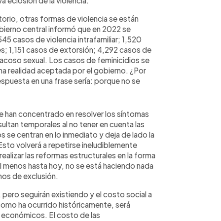
 eclosión de la violencia.
rio, otras formas de violencia se están
obierno central informó que en 2022 se
45 casos de violencia intrafamiliar; 1,520
s; 1,151 casos de extorsión; 4,292 casos de
e acoso sexual. Los casos de feminicidios se
una realidad aceptada por el gobierno. ¿Por
spuesta en una frase sería: porque no se
e han concentrado en resolver los síntomas
esultan temporales al no tener en cuenta las
 se centran en lo inmediato y deja de lado la
 Esto volverá a repetirse ineludiblemente
ealizar las reformas estructurales en la forma
l menos hasta hoy, no se está haciendo nada
smos de exclusión.
pero seguirán existiendo y el costo social a
 como ha ocurrido históricamente, será
 económicos. El costo de las