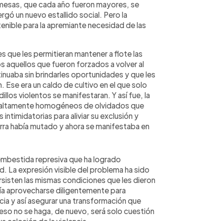
emesas, que cada año fueron mayores, se
rgó un nuevo estallido social. Pero la
tenible para la apremiante necesidad de las
s que les permitieran mantener a flote las
 aquellos que fueron forzados a volver al
inuaba sin brindarles oportunidades y que les
. Ese era un caldo de cultivo en el que solo
los violentos se manifestaran. Y así fue, la
os altamente homogéneos de olvidados que
intimidatorias para aliviar su exclusión y
erra había mutado y ahora se manifestaba en
a embestida represiva que ha logrado
ad. La expresión visible del problema ha sido
rsisten las mismas condiciones que les dieron
ría aprovecharse diligentemente para
cia y así asegurar una transformación que
 eso no se haga, de nuevo, será solo cuestión