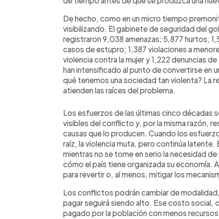
de tiempo antes de que se produzca una nueva
De hecho, como en un micro tiempo premonito
visibilizando. El gabinete de seguridad del g
registraron 9,038 amenazas; 5,877 hurtos; 1,5
casos de estupro; 1,387 violaciones a menore
violencia contra la mujer y 1,222 denuncias d
han intensificado al punto de convertirse en 
qué tenemos una sociedad tan violenta? La re
atienden las raíces del problema.
Los esfuerzos de las últimas cinco décadas s
visibles del conflicto y, por la misma razón, r
causas que lo producen. Cuando los esfuerzos
raíz, la violencia muta, pero continúa latente.
mientras no se tome en serio la necesidad de r
cómo el país tiene organizada su economía. A
para revertir o, al menos, mitigar los mecani
Los conflictos podrán cambiar de modalidad, 
pagar seguirá siendo alto. Ese costo social,
pagado por la población con menos recursos