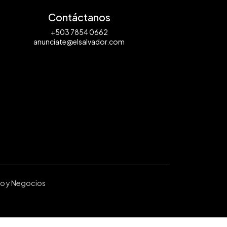
Contáctanos
+503 7854 0662
anunciate@elsalvador.com
ro y Negocios