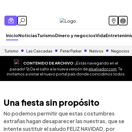
Inicio
Noticias
Turismo
Dinero y negocios
Vida
Entretenim
Turismo
Las Cascadas
Peter Parker
Nativos
Negocios
CONTENIDO DE ARCHIVO:
¡Estás navegando en el
pasado! 🚀 Da el salto a la nueva versión de
elsalvador.com
. Te
invitamos a visitar el nuevo portal país donde coincidimos todos.
Una fiesta sin propósito
No podemos permitir que estas costumbres
extrañas hagan desaparecer las nuestras, que se
intente sustituir el saludo FELIZ NAVIDAD, por