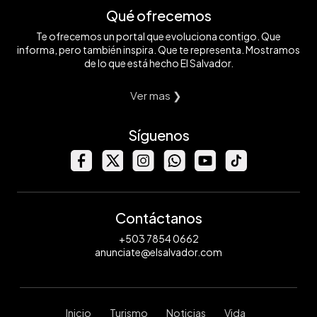
Qué ofrecemos
Te ofrecemos un portal que evoluciona contigo. Que
informa, pero también inspira. Que te representa. Mostramos
de lo que está hecho El Salvador.
Ver mas ❯
Síguenos
Contáctanos
+503 7854 0662
anunciate@elsalvador.com
Inicio
Turismo
Noticias
Vida