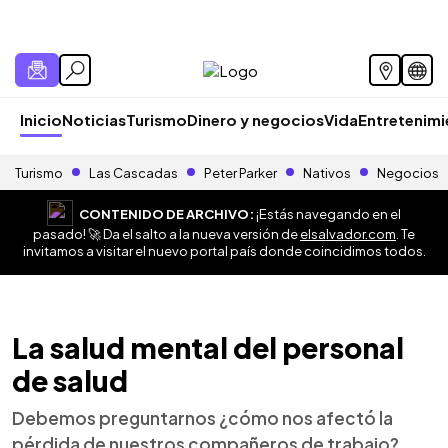
Inicio
Noticias
Turismo
Dinero y negocios
Vida
Entretenim
Turismo
Las Cascadas
Peter Parker
Nativos
Negocios
CONTENIDO DE ARCHIVO:
¡Estás navegando en el
pasado! 🚀 Da el salto a la nueva versión de
elsalvador.com
. Te
invitamos a visitar el nuevo portal país donde coincidimos todos.
La salud mental del personal
de salud
Debemos preguntarnos ¿cómo nos afectó la
pérdida de nuestros compañeros de trabajo?