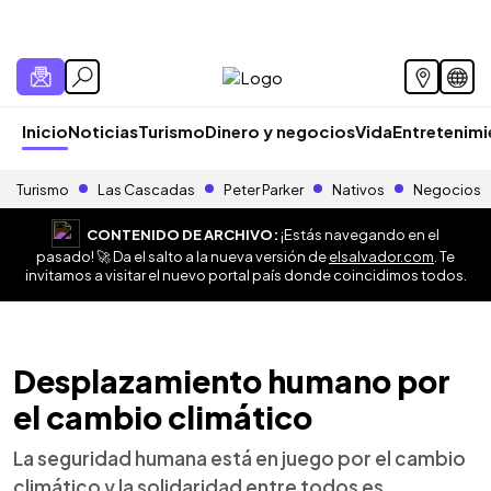
Inicio
Noticias
Turismo
Dinero y negocios
Vida
Entretenim
Turismo
Las Cascadas
Peter Parker
Nativos
Negocios
CONTENIDO DE ARCHIVO:
¡Estás navegando en el
pasado! 🚀 Da el salto a la nueva versión de
elsalvador.com
. Te
invitamos a visitar el nuevo portal país donde coincidimos todos.
Desplazamiento humano por
el cambio climático
La seguridad humana está en juego por el cambio
climático y la solidaridad entre todos es