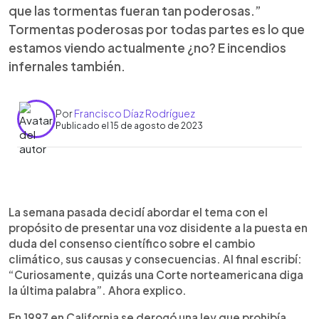
que las tormentas fueran tan poderosas.”
Tormentas poderosas por todas partes es lo que
estamos viendo actualmente ¿no? E incendios
infernales también.
Por
Francisco Díaz Rodríguez
Publicado el 15 de agosto de 2023
0:00
►
Escuchar artículo
La semana pasada decidí abordar el tema con el
propósito de presentar una voz disidente a la puesta en
duda del consenso científico sobre el cambio
climático, sus causas y consecuencias. Al final escribí:
“Curiosamente, quizás
una Corte norteamericana diga
la última palabra”
. Ahora explico.
En 1997 en California se derogó una ley que prohibía