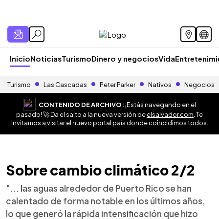
Inicio
Noticias
Turismo
Dinero y negocios
Vida
Entretenim
Turismo
Las Cascadas
Peter Parker
Nativos
Negocios
CONTENIDO DE ARCHIVO:
¡Estás navegando en el
pasado! 🚀 Da el salto a la nueva versión de
elsalvador.com
. Te
invitamos a visitar el nuevo portal país donde coincidimos todos.
Sobre cambio climático 2/2
"... las aguas alrededor de Puerto Rico se han
calentado de forma notable en los últimos años,
lo que generó la rápida intensificación que hizo