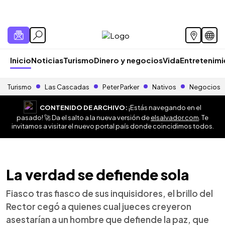
Inicio
Noticias
Turismo
Dinero y negocios
Vida
Entretenim
Turismo
Las Cascadas
Peter Parker
Nativos
Negocios
CONTENIDO DE ARCHIVO:
¡Estás navegando en el
pasado! 🚀 Da el salto a la nueva versión de
elsalvador.com
. Te
invitamos a visitar el nuevo portal país donde coincidimos todos.
La verdad se defiende sola
Fiasco tras fiasco de sus inquisidores, el brillo del
Rector cegó a quienes cual jueces creyeron
asestarían a un hombre que defiende la paz, que