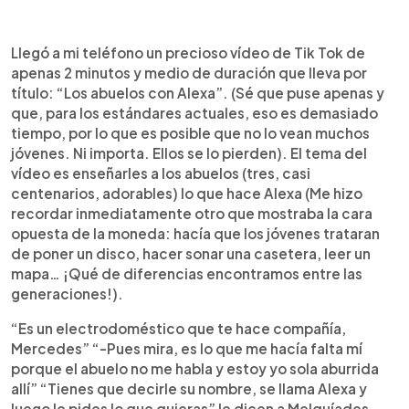
0:00
►
Escuchar artículo
Llegó a mi teléfono un precioso vídeo de Tik Tok de
apenas 2 minutos y medio de duración que lleva por
título: “Los abuelos con Alexa”. (Sé que puse apenas y
que, para los estándares actuales, eso es demasiado
tiempo, por lo que es posible que no lo vean muchos
jóvenes. Ni importa. Ellos se lo pierden). El tema del
vídeo es enseñarles a los abuelos (tres, casi
centenarios, adorables) lo que hace Alexa (Me hizo
recordar inmediatamente otro que mostraba la cara
opuesta de la moneda: hacía que los jóvenes trataran
de poner un disco, hacer sonar una casetera, leer un
mapa… ¡Qué de diferencias encontramos entre las
generaciones!).
“Es un electrodoméstico que te hace compañía,
Mercedes” “-Pues mira, es lo que me hacía falta mí
porque el abuelo no me habla y estoy yo sola aburrida
allí” “Tienes que decirle su nombre, se llama Alexa y
luego le pides lo que quieras” le dicen a Melquíades.