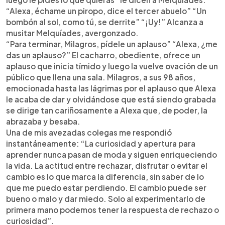
“Alexa, échame un piropo, dice el tercer abuelo” “Un
bombón al sol, como tú, se derrite” “¡Uy!” Alcanza a
musitar Melquíades, avergonzado.
“Para terminar, Milagros, pídele un aplauso” “Alexa, ¿me
das un aplauso?” El cacharro, obediente, ofrece un
aplauso que inicia tímido y luego la vuelve ovación de un
público que llena una sala. Milagros, a sus 98 años,
emocionada hasta las lágrimas por el aplauso que Alexa
le acaba de dar y olvidándose que está siendo grabada
se dirige tan cariñosamente a Alexa que, de poder, la
abrazaba y besaba.
Una de mis avezadas colegas me respondió
instantáneamente: “La curiosidad y apertura para
aprender nunca pasan de moda y siguen enriqueciendo
la vida. La actitud entre rechazar, disfrutar o evitar el
cambio es lo que marca la diferencia, sin saber de lo
que me puedo estar perdiendo. El cambio puede ser
bueno o malo y dar miedo. Solo al experimentarlo de
primera mano podemos tener la respuesta de rechazo o
curiosidad”.