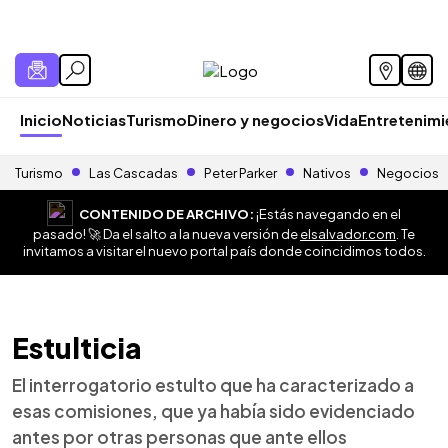
Inicio
Noticias
Turismo
Dinero y negocios
Vida
Entretenim
Turismo
Las Cascadas
Peter Parker
Nativos
Negocios
CONTENIDO DE ARCHIVO:
¡Estás navegando en el
pasado! 🚀 Da el salto a la nueva versión de
elsalvador.com
. Te
invitamos a visitar el nuevo portal país donde coincidimos todos.
Estulticia
El interrogatorio estulto que ha caracterizado a
esas comisiones, que ya había sido evidenciado
antes por otras personas que ante ellos