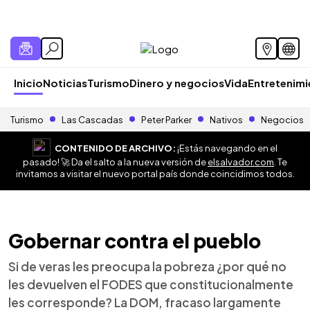
Inicio
Noticias
Turismo
Dinero y negocios
Vida
Entretenim
Turismo
Las Cascadas
Peter Parker
Nativos
Negocios
CONTENIDO DE ARCHIVO:
¡Estás navegando en el
pasado! 🚀 Da el salto a la nueva versión de
elsalvador.com
. Te
invitamos a visitar el nuevo portal país donde coincidimos todos.
Gobernar contra el pueblo
Si de veras les preocupa la pobreza ¿por qué no
les devuelven el FODES que constitucionalmente
les corresponde? La DOM, fracaso largamente