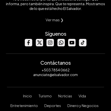
informa, pero también inspira. Que te representa. Mostramos
de lo que está hecho El Salvador.
Ver mas ❯
Síguenos
Contáctanos
+503 7854 0662
anunciate@elsalvador.com
Inicio
Turismo
Noticias
Vida
Entretenimiento
Deportes
Dinero y Negocios