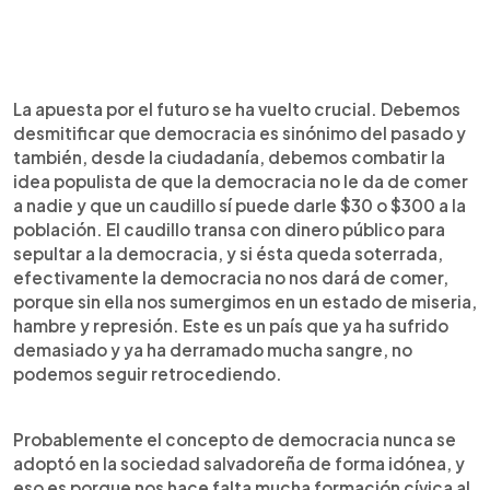
La apuesta por el futuro se ha vuelto crucial. Debemos
desmitificar que democracia es sinónimo del pasado y
también, desde la ciudadanía, debemos combatir la
idea populista de que la democracia no le da de comer
a nadie y que un caudillo sí puede darle $30 o $300 a la
población. El caudillo transa con dinero público para
sepultar a la democracia, y si ésta queda soterrada,
efectivamente la democracia no nos dará de comer,
porque sin ella nos sumergimos en un estado de miseria,
hambre y represión. Este es un país que ya ha sufrido
demasiado y ya ha derramado mucha sangre, no
podemos seguir retrocediendo.
Probablemente el concepto de democracia nunca se
adoptó en la sociedad salvadoreña de forma idónea, y
eso es porque nos hace falta mucha formación cívica al