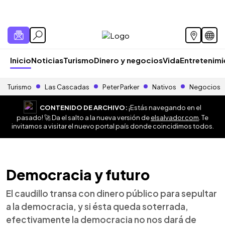
Inicio
Noticias
Turismo
Dinero y negocios
Vida
Entretenim
Turismo
Las Cascadas
Peter Parker
Nativos
Negocios
CONTENIDO DE ARCHIVO:
¡Estás navegando en el
pasado! 🚀 Da el salto a la nueva versión de
elsalvador.com
. Te
invitamos a visitar el nuevo portal país donde coincidimos todos.
Democracia y futuro
El caudillo transa con dinero público para sepultar
a la democracia, y si ésta queda soterrada,
efectivamente la democracia no nos dará de