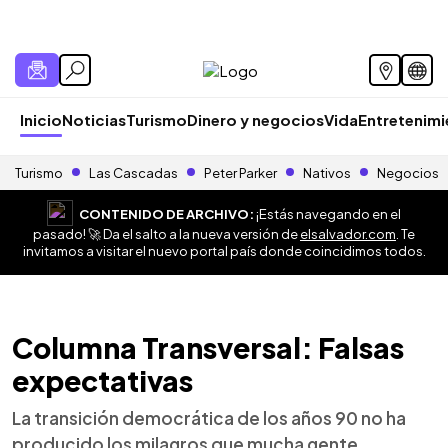
Inicio
Noticias
Turismo
Dinero y negocios
Vida
Entretenim
Turismo
Las Cascadas
Peter Parker
Nativos
Negocios
CONTENIDO DE ARCHIVO:
¡Estás navegando en el
pasado! 🚀 Da el salto a la nueva versión de
elsalvador.com
. Te
invitamos a visitar el nuevo portal país donde coincidimos todos.
Columna Transversal: Falsas
expectativas
La transición democrática de los años 90 no ha
producido los milagros que mucha gente